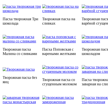
Пасха творожная Три
Творожная пасха на
Творожная пасх
шоколада
сливках
варёной сгуще
Творожная пасха
Пасха Поповская с
Творожная пасх
Малина со сливками
вареными желтками
шоколадом
Творожная пасха без
Творожная пасха со
Пасха творожн
яиц
сгущенным молоком
заварная на сли