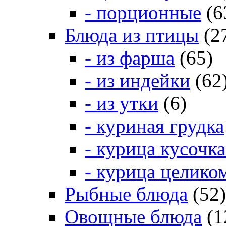
- порционные
(6
Блюда из птицы
(2
- из фарша
(65)
- из индейки
(62
- из утки
(6)
- куриная грудка
- курица кусочк
- курица целико
Рыбные блюда
(52)
Овощные блюда
(1