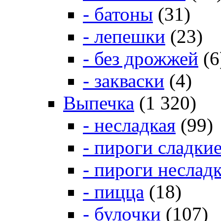
- батоны
(31)
- лепешки
(23)
- без дрожжей
(6
- закваски
(4)
Выпечка
(1 320)
- несладкая
(99)
- пироги сладки
- пироги неслад
- пицца
(18)
- булочки
(107)