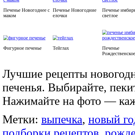
Печенье Новогоднее с
Печенье Новогодние
Печенье имбир
маком
елочки
светлое
Фигурное печенье
Тейглах
Печенье
Рождественско
Лучшие рецепты новогодн
печенья. Выбирайте, пеки
Нажимайте на фото — каж
Метки:
выпечка
,
новый го
подборки рецептов
,
рожде