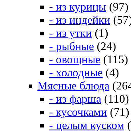
- из курицы
(97)
- из индейки
(57
- из утки
(1)
- рыбные
(24)
- овощные
(115)
- холодные
(4)
Мясные блюда
(26
- из фарша
(110)
- кусочками
(71)
- целым куском
(