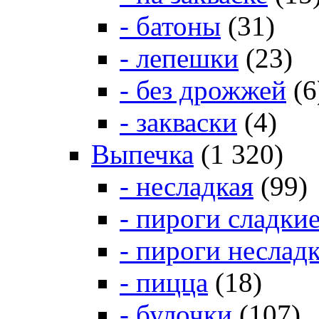
- батоны
(31)
- лепешки
(23)
- без дрожжей
(6
- закваски
(4)
Выпечка
(1 320)
- несладкая
(99)
- пироги сладки
- пироги неслад
- пицца
(18)
- булочки
(107)