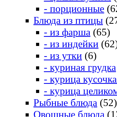
- порционные
(6
Блюда из птицы
(2
- из фарша
(65)
- из индейки
(62
- из утки
(6)
- куриная грудка
- курица кусочк
- курица целико
Рыбные блюда
(52)
Овощные блюда
(1