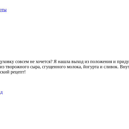
рты
ь духовку совсем не хочется? Я нашла выход из положения и при
из творожного сыра, сгущенного молока, йогурта и сливок. Вну
рский рецепт!
ад