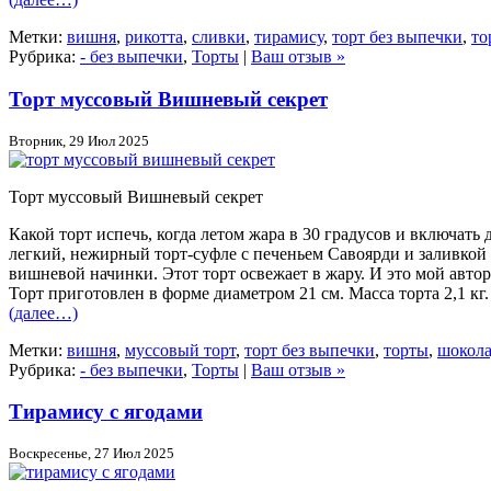
Метки:
вишня
,
рикотта
,
сливки
,
тирамису
,
торт без выпечки
,
то
Рубрика:
- без выпечки
,
Торты
|
Ваш отзыв »
Торт муссовый Вишневый секрет
Вторник, 29 Июл 2025
Торт муссовый Вишневый секрет
Какой торт испечь, когда летом жара в 30 градусов и включат
легкий, нежирный торт-суфле с печеньем Савоярди и заливкой 
вишневой начинки. Этот торт освежает в жару. И это мой авто
Торт приготовлен в форме диаметром 21 см. Масса торта 2,1 кг.
(далее…)
Метки:
вишня
,
муссовый торт
,
торт без выпечки
,
торты
,
шокол
Рубрика:
- без выпечки
,
Торты
|
Ваш отзыв »
Тирамису с ягодами
Воскресенье, 27 Июл 2025