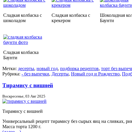
Сладкая колбаска с
Сладкая колбаска с
Шоколадная ко
шоколадом
крекером
Баунти
Сладкая колбаска
Баунти
Метки:
десерты
,
новый год
,
подборка рецептов
,
торт без выпеч
Рубрика:
- без выпечки
,
Десерты
,
Новый год и Рождество
,
Подб
Тирамису с вишней
Воскресенье, 03 Авг 2025
Тирамису с вишней
Универсальный рецепт тирамису без сырых яиц на сливках, ри
Масса торта 1200 г.
(далее…)