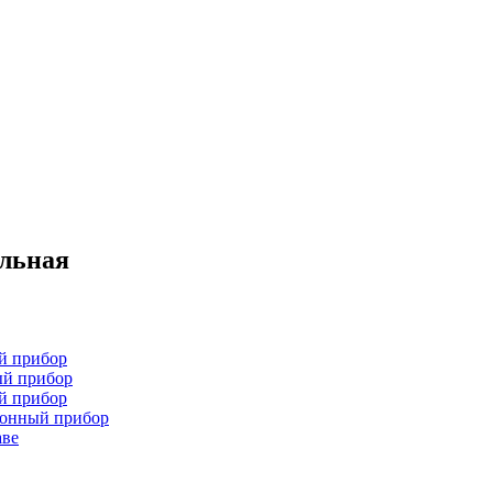
ельная
й прибор
ый прибор
й прибор
хонный прибор
аве