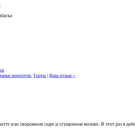
лбаска
ки
орки рецептов
,
Торты
|
Ваш отзыв »
котте или творожном сыре и сгущенном молоке. В этот раз я до