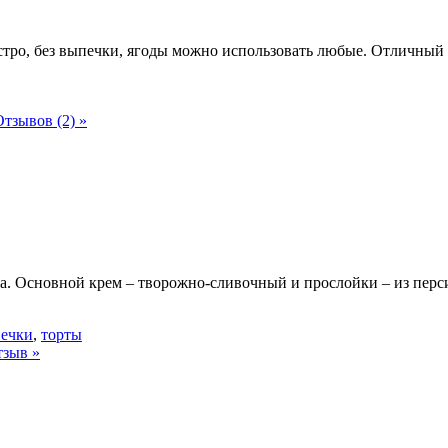
стро, без выпечки, ягоды можно использовать любые. Отличный 
Отзывов (2) »
ма. Основной крем – творожно-сливочный и прослойки – из перс
печки
,
торты
тзыв »