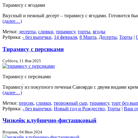
Тирамису с ягодами
Вкусный и нежный десерт – тирамису с ягодами. Готовится бы
(далее…)
Метки:
десерты
,
сливки
,
тирамису
,
торты
,
ягоды
Рубрика:
- без выпечки
,
14 февраля
,
8 Марта
,
Десерты
,
Торты
|
Тирамису с персиками
Суббота, 11 Янв 2025
Тирамису с персиками
Тирамису́ из покупного печенья Савоярди с двумя видами кре
(далее…)
Метки:
персик
,
сливки
,
творожный сыр
,
тирамису
,
торт без вы
Рубрика:
- без выпечки
,
Новый год и Рождество
,
Торты
|
Ваш о
Чизкейк клубнично-фисташковый
Вторник, 04 Июн 2024