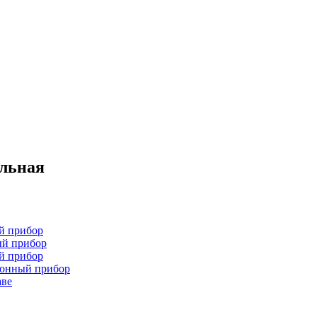
ельная
й прибор
ый прибор
й прибор
хонный прибор
аве