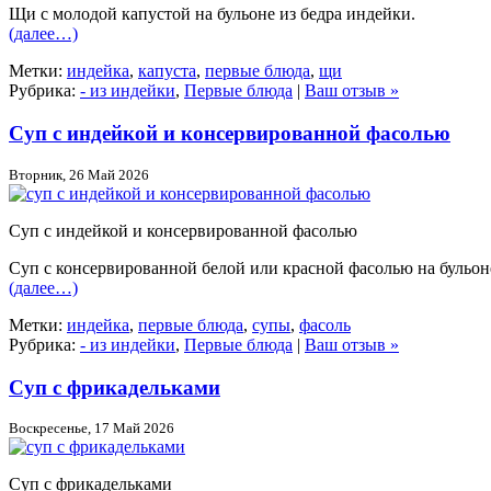
Щи с молодой капустой на бульоне из бедра индейки.
(далее…)
Метки:
индейка
,
капуста
,
первые блюда
,
щи
Рубрика:
- из индейки
,
Первые блюда
|
Ваш отзыв »
Суп с индейкой и консервированной фасолью
Вторник, 26 Май 2026
Суп с индейкой и консервированной фасолью
Суп с консервированной белой или красной фасолью на бульоне
(далее…)
Метки:
индейка
,
первые блюда
,
супы
,
фасоль
Рубрика:
- из индейки
,
Первые блюда
|
Ваш отзыв »
Суп с фрикадельками
Воскресенье, 17 Май 2026
Суп с фрикадельками