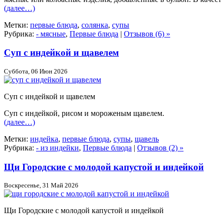
(далее…)
Метки:
первые блюда
,
солянка
,
супы
Рубрика:
- мясные
,
Первые блюда
|
Отзывов (6) »
Суп с индейкой и щавелем
Суббота, 06 Июн 2026
Суп с индейкой и щавелем
Суп с индейкой, рисом и мороженым щавелем.
(далее…)
Метки:
индейка
,
первые блюда
,
супы
,
щавель
Рубрика:
- из индейки
,
Первые блюда
|
Отзывов (2) »
Щи Городские с молодой капустой и индейкой
Воскресенье, 31 Май 2026
Щи Городские с молодой капустой и индейкой