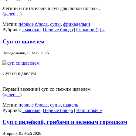
Легкий и питательный суп для любой погоды.
(далее…)
Метки:
первые блюда
,
супы
,
фрикадельки
Рубрика:
- мясные
,
Первые блюда
|
Отзывов (2) »
Суп со щавелем
Понедельник, 11 Май 2026
Суп со щавелем
Первый весенний суп со свежим щавелем.
(далее…)
Метки:
первые блюда
,
супы
,
щавель
Рубрика:
- мясные
,
Первые блюда
|
Ваш отзыв »
Суп с индейкой, грибами и зеленым горошком
Вторник, 05 Май 2026