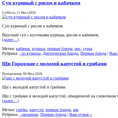
Суп куриный с рисом и кабачком
Суббота, 11 Июл 2026
Суп куриный с рисом и кабачком
Вкусный суп с кусочками курицы, рисом и кабачком.
(далее…)
Метки:
кабачок
,
курица
,
первые блюда
,
рис
,
супы
Рубрика:
- из курицы
,
Диетические блюда
,
Первые блюда
|
Ваш 
Щи Городские с молодой капустой и грибами
Понедельник, 06 Июл 2026
Щи с молодой капустой и грибами
Щи с грибами и молодой капустой, обжаренной на сливочном 
(далее…)
Метки:
грибы
,
капуста
,
первые блюда
,
щи
Рубрика:
- овощные
,
Первые блюда
|
Ваш отзыв »