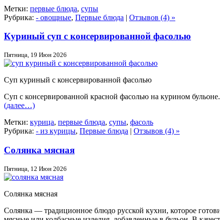
Метки:
первые блюда
,
супы
Рубрика:
- овощные
,
Первые блюда
|
Отзывов (4) »
Куриный суп с консервированной фасолью
Пятница, 19 Июн 2026
Суп куриный с консервированной фасолью
Суп с консервированной красной фасолью на курином бульоне.
(далее…)
Метки:
курица
,
первые блюда
,
супы
,
фасоль
Рубрика:
- из курицы
,
Первые блюда
|
Отзывов (4) »
Солянка мясная
Пятница, 12 Июн 2026
Солянка мясная
Солянка — традиционное блюдо русской кухни, которое готови
мясные или колбасные изделия, добавленные в бульон. В каче