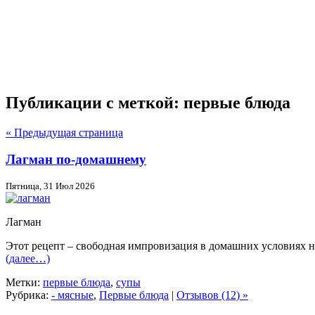
Публикации с меткой: первые блюда
« Предыдущая страница
Лагман по-домашнему
Пятница, 31 Июл 2026
Лагман
Этот рецепт – свободная импровизация в домашних условиях на
(далее…)
Метки:
первые блюда
,
супы
Рубрика:
- мясные
,
Первые блюда
|
Отзывов (12) »