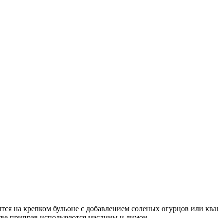
тся на крепком бульоне с добавлением соленых огурцов или кв
стве приправ используются маслины и лимон.