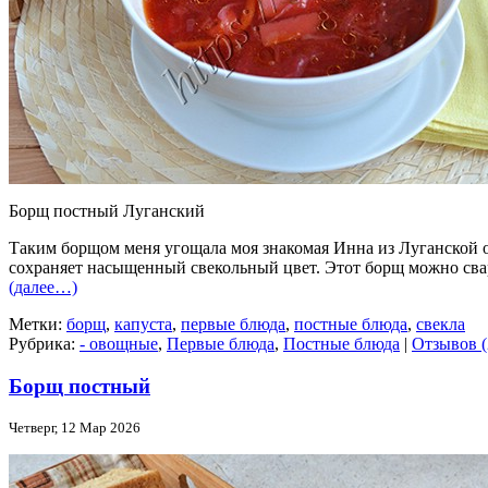
Борщ постный Луганский
Таким борщом меня угощала моя знакомая Инна из Луганской о
сохраняет насыщенный свекольный цвет. Этот борщ можно свар
(далее…)
Метки:
борщ
,
капуста
,
первые блюда
,
постные блюда
,
свекла
Рубрика:
- овощные
,
Первые блюда
,
Постные блюда
|
Отзывов (
Борщ постный
Четверг, 12 Мар 2026