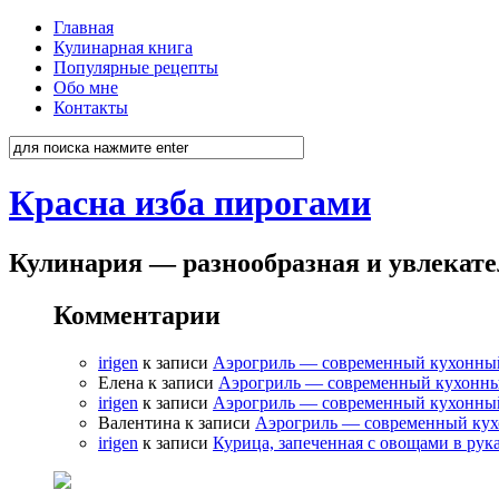
Главная
Кулинарная книга
Популярные рецепты
Обо мне
Контакты
Красна изба пирогами
Кулинария — разнообразная и увлекат
Комментарии
irigen
к записи
Аэрогриль — современный кухонны
Елена к записи
Аэрогриль — современный кухонн
irigen
к записи
Аэрогриль — современный кухонны
Валентина к записи
Аэрогриль — современный ку
irigen
к записи
Курица, запеченная с овощами в рук