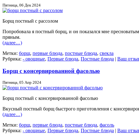
Пятница, 06 Дек 2024
Борщ постный с рассолом
Попробовала я постный борщ, и он показался мне пресноватым.
пряным.
(далее…)
Метки:
борщ
,
первые блюда
,
постные блюда
,
свекла
Рубрика:
- овощные
,
Первые блюда
,
Постные блюда
|
Ваш отзы
Борщ с консервированной фасолью
Пятница, 05 Апр 2024
Борщ постный с консервированной фасолью
Вкусный постный борщ быстрого приготовления с консервиро
(далее…)
Метки:
борщ
,
первые блюда
,
постные блюда
,
фасоль
Рубрика:
- овощные
,
Первые блюда
,
Постные блюда
|
Ваш отзы