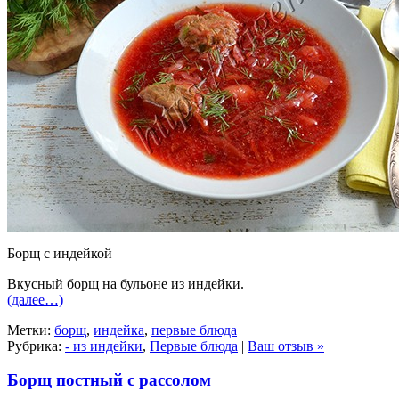
Борщ с индейкой
Вкусный борщ на бульоне из индейки.
(далее…)
Метки:
борщ
,
индейка
,
первые блюда
Рубрика:
- из индейки
,
Первые блюда
|
Ваш отзыв »
Борщ постный с рассолом