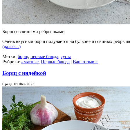
Борщ со свиными ребрышками
Очень вкусный борщ получается на бульоне из свиных ребрыш
(далее…)
Метки:
борщ
,
первые блюда
,
супы
Рубрика:
- мясные
,
Первые блюда
|
Ваш отзыв »
Борщ с индейкой
Среда, 05 Фев 2025