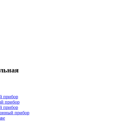
ельная
й прибор
ый прибор
й прибор
хонный прибор
аве