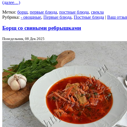
(далее…)
Метки:
борщ
,
первые блюда
,
постные блюда
,
свекла
Рубрика:
- овощные
,
Первые блюда
,
Постные блюда
|
Ваш отзы
Борщ со свиными ребрышками
Понедельник, 08 Дек 2025