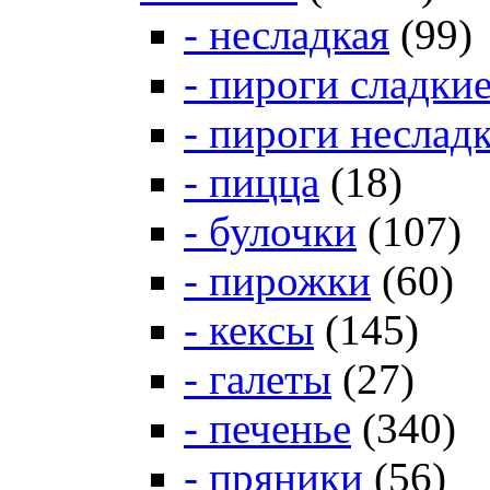
- несладкая
(99)
- пироги сладки
- пироги неслад
- пицца
(18)
- булочки
(107)
- пирожки
(60)
- кексы
(145)
- галеты
(27)
- печенье
(340)
- пряники
(56)