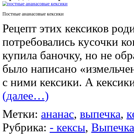
Постные ананасовые кексики
Рецепт этих кексиков род
потребовались кусочки ко
купила баночку, но не обр
было написано «измельче
с ними кексики. А кексик
(далее…)
Метки:
ананас
,
выпечка
,
к
Рубрика:
- кексы
,
Выпечк