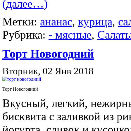
(далее…)
Метки:
ананас
,
курица
,
са
Рубрика:
- мясные
,
Салат
Торт Новогодний
Вторник, 02 Янв 2018
Торт Новогодний
Вкусный, легкий, нежирны
бисквита с заливкой из р
йогурта, сливок и кусочко