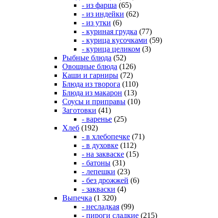
- из фарша
(65)
- из индейки
(62)
- из утки
(6)
- куриная грудка
(77)
- курица кусочками
(59)
- курица целиком
(3)
Рыбные блюда
(52)
Овощные блюда
(126)
Каши и гарниры
(72)
Блюда из творога
(110)
Блюда из макарон
(13)
Соусы и приправы
(10)
Заготовки
(41)
- варенье
(25)
Хлеб
(192)
- в хлебопечке
(71)
- в духовке
(112)
- на закваске
(15)
- батоны
(31)
- лепешки
(23)
- без дрожжей
(6)
- закваски
(4)
Выпечка
(1 320)
- несладкая
(99)
- пироги сладкие
(215)