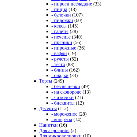
- пироги несладкие
(33)
- пицца
(18)
- булочки
(107)
- пирожки
(60)
- кексы
(145)
- галеты
(28)
- печенье
(340)
- пряники
(56)
- пирожные
(36)
- вафли
(19)
- рулеты
(52)
- тесто
(88)
- блины
(162)
- оладьи
(33)
Торты
(249)
- без выпечки
(49)
- на сковороде
(13)
- чизкейки
(21)
- бисквиты
(12)
Десерты
(112)
- мороженое
(28)
- конфеты
(14)
Напитки
(16)
Для аэрогриля
(2)
Для микроволновки
(10)