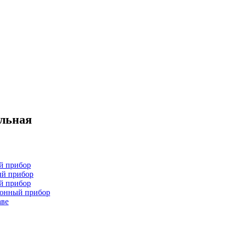
ельная
й прибор
ый прибор
й прибор
хонный прибор
аве