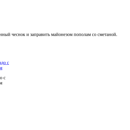
енный чеснок и заправить майонезом пополам со сметаной.
о с
ом