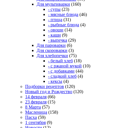
Для мультиварки
(160)
- супы
(23)
- мясные блюда
(46)
- птица
(31)
- рыбные блюда
(4)
- овощи
(14)
- каши
(9)
- выпечка
(29)
Для пароварки
(6)
Для скороварки
(3)
Для хлебопечки
(75)
- белый хлеб
(18)
- с ржаной мукой
(10)
- с добавками
(44)
- сладкий хлеб
(4)
- кексы
(4)
Подборки рецептов
(120)
Новый год и Рождество
(120)
14 февраля
(66)
23 февраля
(15)
8 Марта
(57)
Масленица
(158)
Пасха
(59)
1 сентября
(9)
Новости
(12)