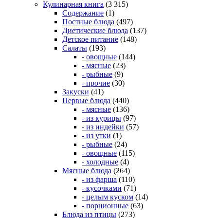
Кулинарная книга
(3 315)
Содержание
(1)
Постные блюда
(497)
Диетические блюда
(137)
Детское питание
(148)
Салаты
(193)
- овощные
(144)
- мясные
(23)
- рыбные
(9)
- прочие
(30)
Закуски
(41)
Первые блюда
(440)
- мясные
(136)
- из курицы
(97)
- из индейки
(57)
- из утки
(1)
- рыбные
(24)
- овощные
(115)
- холодные
(4)
Мясные блюда
(264)
- из фарша
(110)
- кусочками
(71)
- целым куском
(14)
- порционные
(63)
Блюда из птицы
(273)