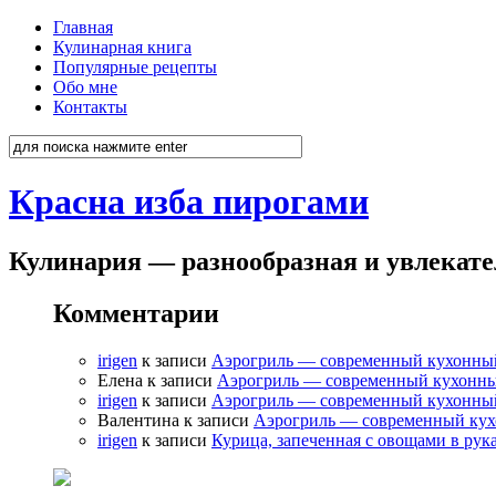
Главная
Кулинарная книга
Популярные рецепты
Обо мне
Контакты
Красна изба пирогами
Кулинария — разнообразная и увлекат
Комментарии
irigen
к записи
Аэрогриль — современный кухонны
Елена к записи
Аэрогриль — современный кухонн
irigen
к записи
Аэрогриль — современный кухонны
Валентина к записи
Аэрогриль — современный ку
irigen
к записи
Курица, запеченная с овощами в рук