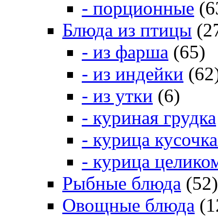
- порционные
(6
Блюда из птицы
(2
- из фарша
(65)
- из индейки
(62
- из утки
(6)
- куриная грудка
- курица кусочк
- курица целико
Рыбные блюда
(52)
Овощные блюда
(1