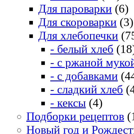
Для пароварки
(6)
Для скороварки
(3)
Для хлебопечки
(7
- белый хлеб
(18
- с ржаной муко
- с добавками
(4
- сладкий хлеб
(
- кексы
(4)
Подборки рецептов
(
Новый год и Рождест