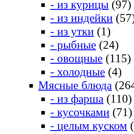
- из курицы
(97)
- из индейки
(57
- из утки
(1)
- рыбные
(24)
- овощные
(115)
- холодные
(4)
Мясные блюда
(26
- из фарша
(110)
- кусочками
(71)
- целым куском
(