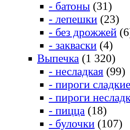
- батоны
(31)
- лепешки
(23)
- без дрожжей
(6
- закваски
(4)
Выпечка
(1 320)
- несладкая
(99)
- пироги сладки
- пироги неслад
- пицца
(18)
- булочки
(107)