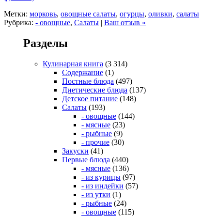
Метки:
морковь
,
овощные салаты
,
огурцы
,
оливки
,
салаты
Рубрика:
- овощные
,
Салаты
|
Ваш отзыв »
Разделы
Кулинарная книга
(3 314)
Содержание
(1)
Постные блюда
(497)
Диетические блюда
(137)
Детское питание
(148)
Салаты
(193)
- овощные
(144)
- мясные
(23)
- рыбные
(9)
- прочие
(30)
Закуски
(41)
Первые блюда
(440)
- мясные
(136)
- из курицы
(97)
- из индейки
(57)
- из утки
(1)
- рыбные
(24)
- овощные
(115)