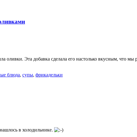
 оливками
а оливки. Эта добавка сделала его настолько вкусным, что мы 
вые блюда
,
супы
,
фрикадельки
 нашлось в холодильнике.