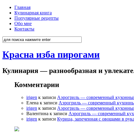
Главная
Кулинарная книга
Популярные рецепты
Обо мне
Контакты
Красна изба пирогами
Кулинария — разнообразная и увлекат
Комментарии
irigen
к записи
Аэрогриль — современный кухонны
Елена к записи
Аэрогриль — современный кухонн
irigen
к записи
Аэрогриль — современный кухонны
Валентина к записи
Аэрогриль — современный ку
irigen
к записи
Курица, запеченная с овощами в рук