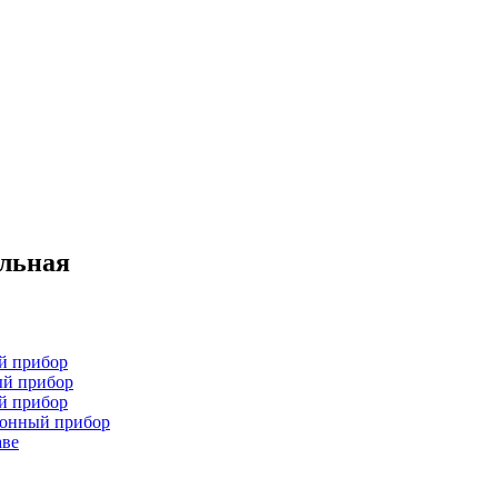
ельная
й прибор
ый прибор
й прибор
хонный прибор
аве