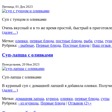
Пятница, 01 Дек 2023
Суп с тунцом и оливками
Очень вкусный и в то же время простой, быстрый в приготовл
(далее…)
Метки:
оливки
,
первые блюда
,
постные блюда
,
рыба
,
супы
,
тун
Рубрика:
- рыбные
,
Первые блюда
,
Постные блюда
|
Ваш отзыв 
Суп-лапша с оливками
Понедельник, 20 Ноя 2023
Суп-лапша с оливками
В куриный суп с домашней лапшой я добавила оливки. Получи
(далее…)
Метки:
домашняя лапша
,
курица
,
оливки
,
первые блюда
,
супы
Рубрика:
- из курицы
,
Первые блюда
|
Отзывов (2) »