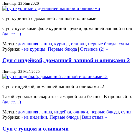
Пятница, 23 Янв 2026
Суп куриный с домашней лапшой и оливками
Суп с кусочками филе куриной грудки, домашней лапшой и ол
(далее…)
Метки:
домашняя лапша
,
курица
,
оливки
,
первые блюда
,
супы
Рубрика:
- из курицы
,
Первые блюда
|
Отзывов (2) »
Суп с индейкой, домашней лапшой и оливками-2
Пятница, 23 Май 2025
Суп с индейкой, домашней лапшой и оливками -2
Такой суп можно сварить с зажаркой или без нее. В прошлый р
(далее…)
Метки:
домашняя лапша
,
индейка
,
оливки
,
первые блюда
,
супы
Рубрика:
- из индейки
,
Первые блюда
|
Ваш отзыв »
Суп с тунцом и оливками