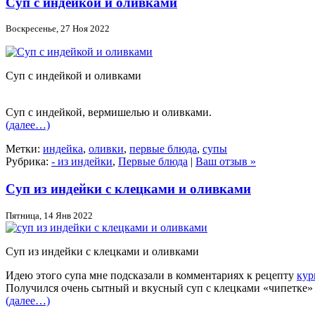
Суп с индейкой и оливками
Воскресенье, 27 Ноя 2022
Суп с индейкой и оливками
Суп с индейкой, вермишелью и оливками.
(далее…)
Метки:
индейка
,
оливки
,
первые блюда
,
супы
Рубрика:
- из индейки
,
Первые блюда
|
Ваш отзыв »
Суп из индейки с клецками и оливками
Пятница, 14 Янв 2022
Суп из индейки с клецками и оливками
Идею этого супа мне подсказали в комментариях к рецепту
кур
Получился очень сытный и вкусный суп с клецками «чипетке»
(далее…)