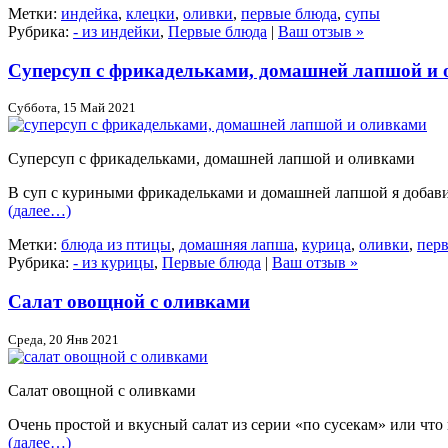
Метки:
индейка
,
клецки
,
оливки
,
первые блюда
,
супы
Рубрика:
- из индейки
,
Первые блюда
|
Ваш отзыв »
Суперсуп с фрикадельками, домашней лапшой и
Суббота, 15 Май 2021
Суперсуп с фрикадельками, домашней лапшой и оливками
В суп с куриными фрикадельками и домашней лапшой я добавил
(далее…)
Метки:
блюда из птицы
,
домашняя лапша
,
курица
,
оливки
,
пер
Рубрика:
- из курицы
,
Первые блюда
|
Ваш отзыв »
Салат овощной с оливками
Среда, 20 Янв 2021
Салат овощной с оливками
Очень простой и вкусный салат из серии «по сусекам» или что
(далее…)