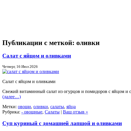
Публикации с меткой: оливки
Салат с яйцом и оливками
Четверг, 16 Июл 2026
Салат с яйцом и оливками
Свежий витаминный салат из огурцов и помидоров с яйцом и 
(далее…)
Метки:
овощи
,
оливки
,
салаты
,
яйца
Рубрика:
- овощные
,
Салаты
|
Ваш отзыв »
Суп куриный с домашней лапшой и оливками