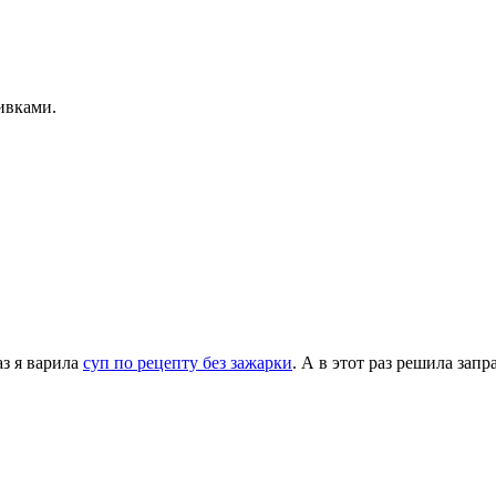
ивками.
аз я варила
суп по рецепту без зажарки
. А в этот раз решила зап