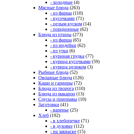
- холодные
(4)
Мясные блюда
(263)
- из фарша
(110)
- кусочками
(71)
- целым куском
(14)
- порционные
(62)
Блюда из птицы
(273)
- из фарша
(65)
- из индейки
(62)
- из утки
(6)
- куриная грудка
(77)
- курица кусочками
(59)
- курица целиком
(3)
Рыбные блюда
(52)
Овощные блюда
(126)
Каши и гарниры
(72)
Блюда из творога
(110)
Блюда из макарон
(13)
Соусы и приправы
(10)
Заготовки
(41)
- варенье
(25)
Хлеб
(192)
- в хлебопечке
(71)
- в духовке
(112)
- на закваске
(15)