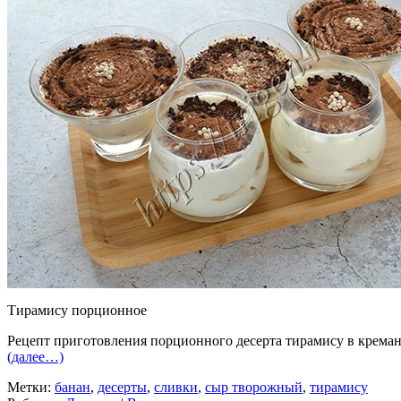
Тирамису порционное
Рецепт приготовления порционного десерта тирамису в креман
(далее…)
Метки:
банан
,
десерты
,
сливки
,
сыр творожный
,
тирамису