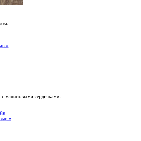
ром.
ыв »
к с малиновыми сердечками.
ейк
зыв »