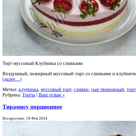
Торт муссовый Клубника со сливками
Воздушный, нежирный муссовый торт со сливками и клубничным
(далее…)
Метки:
клубника
,
муссовый торт
,
сливки
,
сыр творожный
,
тор
Рубрика:
Торты
|
Ваш отзыв »
Тирамису порционное
Воскресенье, 18 Фев 2024