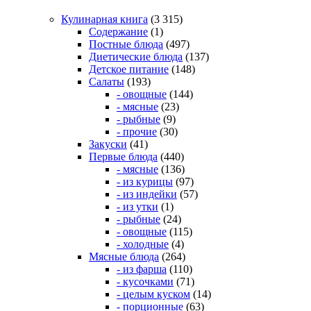
Кулинарная книга
(3 315)
Содержание
(1)
Постные блюда
(497)
Диетические блюда
(137)
Детское питание
(148)
Салаты
(193)
- овощные
(144)
- мясные
(23)
- рыбные
(9)
- прочие
(30)
Закуски
(41)
Первые блюда
(440)
- мясные
(136)
- из курицы
(97)
- из индейки
(57)
- из утки
(1)
- рыбные
(24)
- овощные
(115)
- холодные
(4)
Мясные блюда
(264)
- из фарша
(110)
- кусочками
(71)
- целым куском
(14)
- порционные
(63)