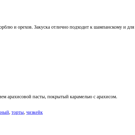
дорблю и орехов. Закуска отлично подходит к шампанскому и дл
ием арахисовой пасты, покрытый карамелью с арахисом.
жный
,
торты
,
чизкейк