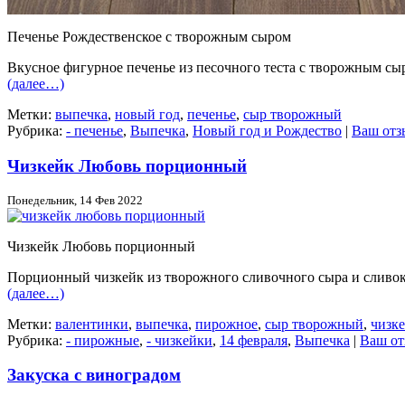
Печенье Рождественское с творожным сыром
Вкусное фигурное печенье из песочного теста с творожным сы
(далее…)
Метки:
выпечка
,
новый год
,
печенье
,
сыр творожный
Рубрика:
- печенье
,
Выпечка
,
Новый год и Рождество
|
Ваш отз
Чизкейк Любовь порционный
Понедельник, 14 Фев 2022
Чизкейк Любовь порционный
Порционный чизкейк из творожного сливочного сыра и сливо
(далее…)
Метки:
валентинки
,
выпечка
,
пирожное
,
сыр творожный
,
чизк
Рубрика:
- пирожные
,
- чизкейки
,
14 февраля
,
Выпечка
|
Ваш от
Закуска с виноградом