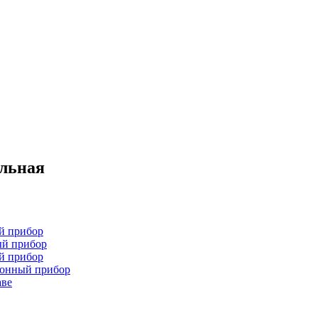
ельная
й прибор
ый прибор
й прибор
хонный прибор
аве