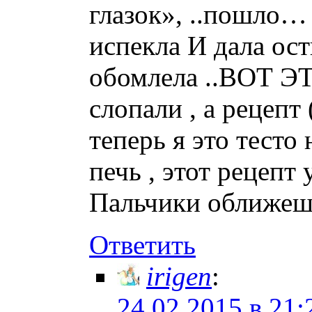
глазок», ..пошло… 
испекла И дала ост
обомлела ..ВОТ ЭТ
слопали , а рецепт
теперь я это тесто
печь , этот рецепт
Пальчики оближешь.
Ответить
irigen
:
24.02.2015 в 21: