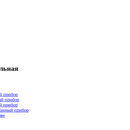
ельная
й прибор
ый прибор
й прибор
хонный прибор
аве