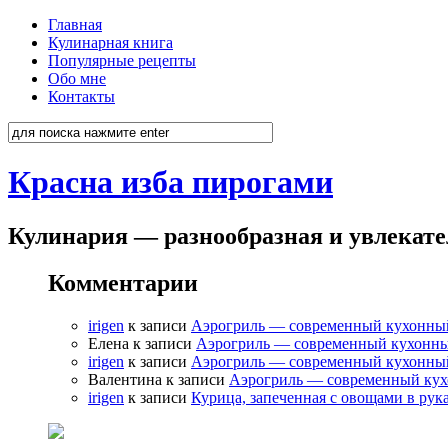
Главная
Кулинарная книга
Популярные рецепты
Обо мне
Контакты
Красна изба пирогами
Кулинария — разнообразная и увлекат
Комментарии
irigen
к записи
Аэрогриль — современный кухонны
Елена к записи
Аэрогриль — современный кухонн
irigen
к записи
Аэрогриль — современный кухонны
Валентина к записи
Аэрогриль — современный ку
irigen
к записи
Курица, запеченная с овощами в рук