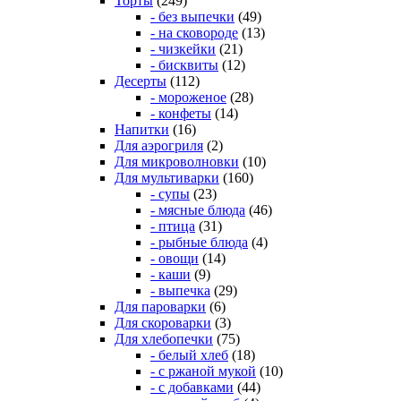
Торты
(249)
- без выпечки
(49)
- на сковороде
(13)
- чизкейки
(21)
- бисквиты
(12)
Десерты
(112)
- мороженое
(28)
- конфеты
(14)
Напитки
(16)
Для аэрогриля
(2)
Для микроволновки
(10)
Для мультиварки
(160)
- супы
(23)
- мясные блюда
(46)
- птица
(31)
- рыбные блюда
(4)
- овощи
(14)
- каши
(9)
- выпечка
(29)
Для пароварки
(6)
Для скороварки
(3)
Для хлебопечки
(75)
- белый хлеб
(18)
- с ржаной мукой
(10)
- с добавками
(44)