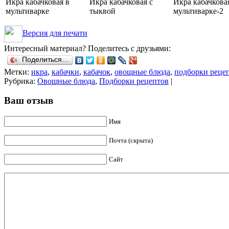
Икра кабачковая в
Икра кабачковая с
Икра кабачкова
мультиварке
тыквой
мультиварке-2
Версия для печати
Интересный материал? Поделитесь с друзьями:
Поделиться…
Метки:
икра
,
кабачки
,
кабачок
,
овощные блюда
,
подборки реце
Рубрика:
Овощные блюда
,
Подборки рецептов
|
Ваш отзыв
Имя
Почта (скрыта)
Сайт