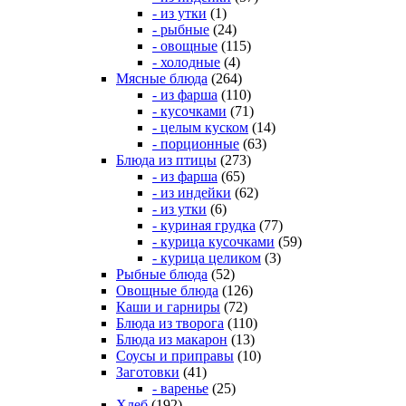
- из утки
(1)
- рыбные
(24)
- овощные
(115)
- холодные
(4)
Мясные блюда
(264)
- из фарша
(110)
- кусочками
(71)
- целым куском
(14)
- порционные
(63)
Блюда из птицы
(273)
- из фарша
(65)
- из индейки
(62)
- из утки
(6)
- куриная грудка
(77)
- курица кусочками
(59)
- курица целиком
(3)
Рыбные блюда
(52)
Овощные блюда
(126)
Каши и гарниры
(72)
Блюда из творога
(110)
Блюда из макарон
(13)
Соусы и приправы
(10)
Заготовки
(41)
- варенье
(25)
Хлеб
(192)