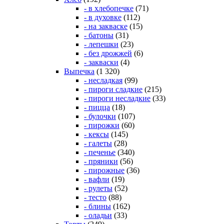
- в хлебопечке
(71)
- в духовке
(112)
- на закваске
(15)
- батоны
(31)
- лепешки
(23)
- без дрожжей
(6)
- закваски
(4)
Выпечка
(1 320)
- несладкая
(99)
- пироги сладкие
(215)
- пироги несладкие
(33)
- пицца
(18)
- булочки
(107)
- пирожки
(60)
- кексы
(145)
- галеты
(28)
- печенье
(340)
- пряники
(56)
- пирожные
(36)
- вафли
(19)
- рулеты
(52)
- тесто
(88)
- блины
(162)
- оладьи
(33)