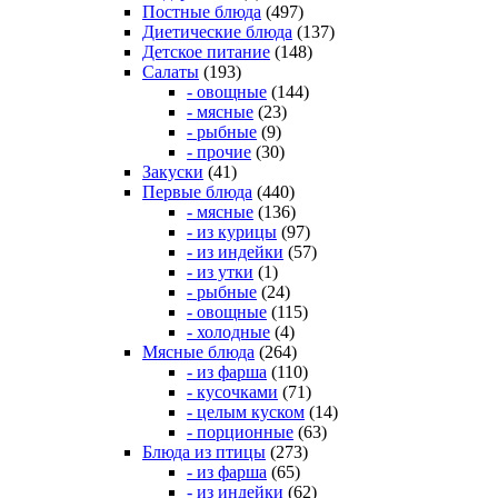
Постные блюда
(497)
Диетические блюда
(137)
Детское питание
(148)
Салаты
(193)
- овощные
(144)
- мясные
(23)
- рыбные
(9)
- прочие
(30)
Закуски
(41)
Первые блюда
(440)
- мясные
(136)
- из курицы
(97)
- из индейки
(57)
- из утки
(1)
- рыбные
(24)
- овощные
(115)
- холодные
(4)
Мясные блюда
(264)
- из фарша
(110)
- кусочками
(71)
- целым куском
(14)
- порционные
(63)
Блюда из птицы
(273)
- из фарша
(65)
- из индейки
(62)