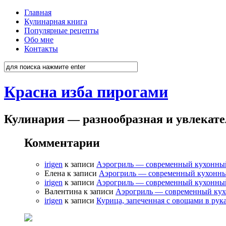
Главная
Кулинарная книга
Популярные рецепты
Обо мне
Контакты
Красна изба пирогами
Кулинария — разнообразная и увлекат
Комментарии
irigen
к записи
Аэрогриль — современный кухонны
Елена к записи
Аэрогриль — современный кухонн
irigen
к записи
Аэрогриль — современный кухонны
Валентина к записи
Аэрогриль — современный ку
irigen
к записи
Курица, запеченная с овощами в рук