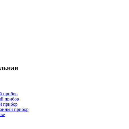
ельная
й прибор
ый прибор
й прибор
хонный прибор
аве