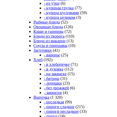
- из утки
(6)
- куриная грудка
(77)
- курица кусочками
(59)
- курица целиком
(3)
Рыбные блюда
(52)
Овощные блюда
(126)
Каши и гарниры
(72)
Блюда из творога
(110)
Блюда из макарон
(13)
Соусы и приправы
(10)
Заготовки
(41)
- варенье
(25)
Хлеб
(192)
- в хлебопечке
(71)
- в духовке
(112)
- на закваске
(15)
- батоны
(31)
- лепешки
(23)
- без дрожжей
(6)
- закваски
(4)
Выпечка
(1 320)
- несладкая
(99)
- пироги сладкие
(215)
- пироги несладкие
(33)
- пицца
(18)