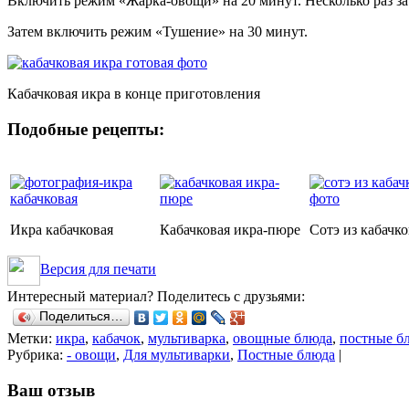
Включить режим «Жарка-овощи» на 20 минут. Несколько раз за
Затем включить режим «Тушение» на 30 минут.
Кабачковая икра в конце приготовления
Подобные рецепты:
Икра кабачковая
Кабачковая икра-пюре
Сотэ из кабачко
Версия для печати
Интересный материал? Поделитесь с друзьями:
Поделиться…
Метки:
икра
,
кабачок
,
мультиварка
,
овощные блюда
,
постные б
Рубрика:
- овощи
,
Для мультиварки
,
Постные блюда
|
Ваш отзыв