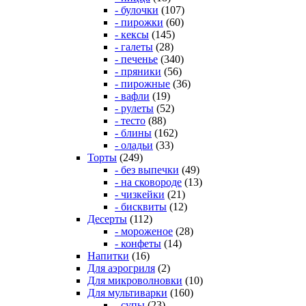
- булочки
(107)
- пирожки
(60)
- кексы
(145)
- галеты
(28)
- печенье
(340)
- пряники
(56)
- пирожные
(36)
- вафли
(19)
- рулеты
(52)
- тесто
(88)
- блины
(162)
- оладьи
(33)
Торты
(249)
- без выпечки
(49)
- на сковороде
(13)
- чизкейки
(21)
- бисквиты
(12)
Десерты
(112)
- мороженое
(28)
- конфеты
(14)
Напитки
(16)
Для аэрогриля
(2)
Для микроволновки
(10)
Для мультиварки
(160)
- супы
(23)