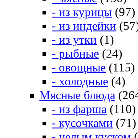
- из курицы
(97)
- из индейки
(57
- из утки
(1)
- рыбные
(24)
- овощные
(115)
- холодные
(4)
Мясные блюда
(26
- из фарша
(110)
- кусочками
(71)
- целым куском
(