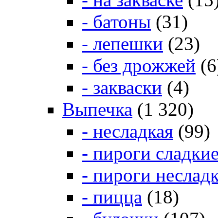
- батоны
(31)
- лепешки
(23)
- без дрожжей
(6
- закваски
(4)
Выпечка
(1 320)
- несладкая
(99)
- пироги сладки
- пироги неслад
- пицца
(18)