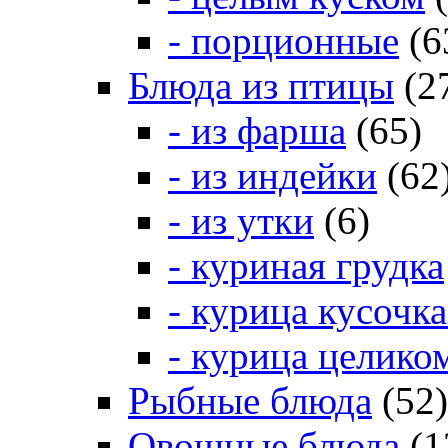
- порционные
(6
Блюда из птицы
(2
- из фарша
(65)
- из индейки
(62
- из утки
(6)
- куриная грудка
- курица кусочк
- курица целико
Рыбные блюда
(52)
Овощные блюда
(1