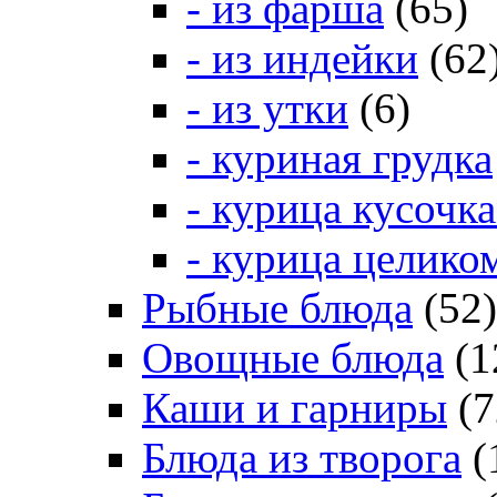
- из фарша
(65)
- из индейки
(62
- из утки
(6)
- куриная грудка
- курица кусочк
- курица целико
Рыбные блюда
(52)
Овощные блюда
(1
Каши и гарниры
(7
Блюда из творога
(