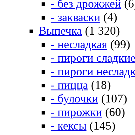
- без дрожжей
(6
- закваски
(4)
Выпечка
(1 320)
- несладкая
(99)
- пироги сладки
- пироги неслад
- пицца
(18)
- булочки
(107)
- пирожки
(60)
- кексы
(145)