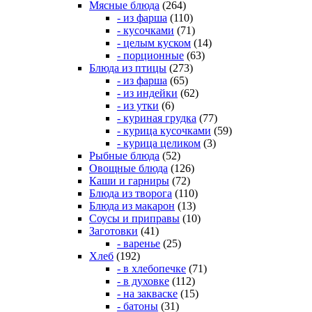
Мясные блюда
(264)
- из фарша
(110)
- кусочками
(71)
- целым куском
(14)
- порционные
(63)
Блюда из птицы
(273)
- из фарша
(65)
- из индейки
(62)
- из утки
(6)
- куриная грудка
(77)
- курица кусочками
(59)
- курица целиком
(3)
Рыбные блюда
(52)
Овощные блюда
(126)
Каши и гарниры
(72)
Блюда из творога
(110)
Блюда из макарон
(13)
Соусы и приправы
(10)
Заготовки
(41)
- варенье
(25)
Хлеб
(192)
- в хлебопечке
(71)
- в духовке
(112)
- на закваске
(15)
- батоны
(31)