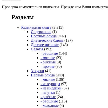
Проверка комментариев включена. Прежде чем Ваши комментар
Разделы
Кулинарная книга
(3 315)
Содержание
(1)
Постные блюда
(497)
Диетические блюда
(137)
Детское питание
(148)
Салаты
(193)
- овощные
(144)
- мясные
(23)
- рыбные
(9)
- прочие
(30)
Закуски
(41)
Первые блюда
(440)
- мясные
(136)
- из курицы
(97)
- из индейки
(57)
- из утки
(1)
- рыбные
(24)
- овощные
(115)
- холодные
(4)