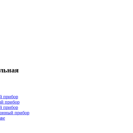
ельная
й прибор
ый прибор
й прибор
хонный прибор
аве