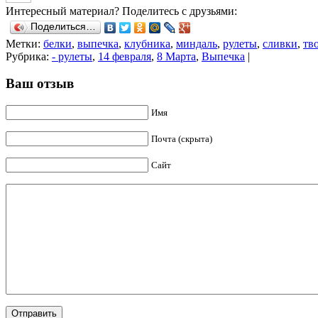
Интересный материал? Поделитесь с друзьями:
Поделиться…
Метки:
белки
,
выпечка
,
клубника
,
миндаль
,
рулеты
,
сливки
,
тв
Рубрика:
- рулеты
,
14 февраля
,
8 Марта
,
Выпечка
|
Ваш отзыв
Имя
Почта (скрыта)
Сайт