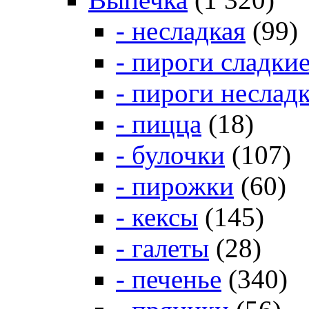
- несладкая
(99)
- пироги сладки
- пироги неслад
- пицца
(18)
- булочки
(107)
- пирожки
(60)
- кексы
(145)
- галеты
(28)
- печенье
(340)