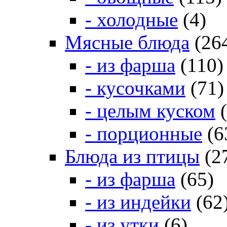
- холодные
(4)
Мясные блюда
(26
- из фарша
(110)
- кусочками
(71)
- целым куском
(
- порционные
(6
Блюда из птицы
(2
- из фарша
(65)
- из индейки
(62
- из утки
(6)