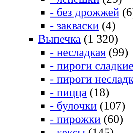
- без дрожжей
(6
- закваски
(4)
Выпечка
(1 320)
- несладкая
(99)
- пироги сладки
- пироги неслад
- пицца
(18)
- булочки
(107)
- пирожки
(60)
- кексы
(145)