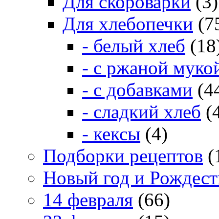
Для скороварки
(3)
Для хлебопечки
(7
- белый хлеб
(18
- с ржаной муко
- с добавками
(4
- сладкий хлеб
(
- кексы
(4)
Подборки рецептов
(
Новый год и Рождест
14 февраля
(66)