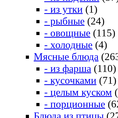
- из утки
(1)
- рыбные
(24)
- овощные
(115)
- холодные
(4)
Мясные блюда
(26
- из фарша
(110)
- кусочками
(71)
- целым куском
(
- порционные
(6
Блюда из птицы
(2