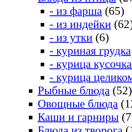
- из фарша
(65)
- из индейки
(62
- из утки
(6)
- куриная грудка
- курица кусочк
- курица целико
Рыбные блюда
(52)
Овощные блюда
(1
Каши и гарниры
(7
Блюда из творога
(