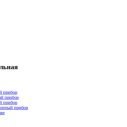
ельная
й прибор
ый прибор
й прибор
хонный прибор
аве