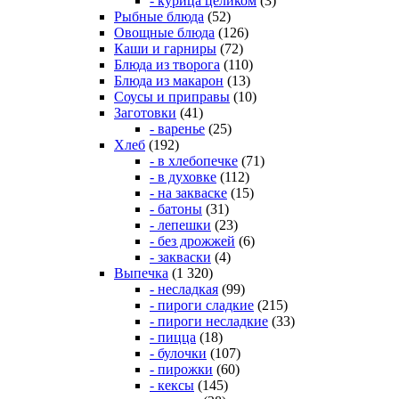
- курица целиком
(3)
Рыбные блюда
(52)
Овощные блюда
(126)
Каши и гарниры
(72)
Блюда из творога
(110)
Блюда из макарон
(13)
Соусы и приправы
(10)
Заготовки
(41)
- варенье
(25)
Хлеб
(192)
- в хлебопечке
(71)
- в духовке
(112)
- на закваске
(15)
- батоны
(31)
- лепешки
(23)
- без дрожжей
(6)
- закваски
(4)
Выпечка
(1 320)
- несладкая
(99)
- пироги сладкие
(215)
- пироги несладкие
(33)
- пицца
(18)
- булочки
(107)
- пирожки
(60)
- кексы
(145)