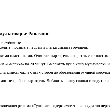
мультиварке Panasonic
на отбивные.
солить, посыпать перцем и слегка смазать горчицей.
кими пластинками. Очистить картофель и нарезать его толстым
им «Выпечка» на 20 минут. Выложить лук в чашу мультиварки и
стительном масле с двух сторон до образования румяной корочки
нные грибы и картофель. Добавить в чашу сливки и воду (или б
о окончания режима «Тушение» содержимое чаши аккуратно пере