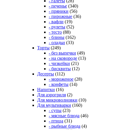
- галеты
(28)
- печенье
(340)
- пряники
(56)
- пирожные
(36)
- вафли
(19)
- рулеты
(52)
- тесто
(88)
- блины
(162)
- оладьи
(33)
Торты
(249)
- без выпечки
(49)
- на сковороде
(13)
- чизкейки
(21)
- бисквиты
(12)
Десерты
(112)
- мороженое
(28)
- конфеты
(14)
Напитки
(16)
Для аэрогриля
(2)
Для микроволновки
(10)
Для мультиварки
(160)
- супы
(23)
- мясные блюда
(46)
- птица
(31)
- рыбные блюда
(4)