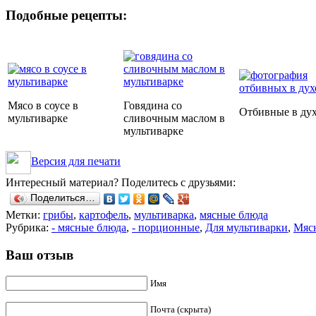
Подобные рецепты:
Мясо в соусе в
Говядина со
Отбивные в ду
мультиварке
сливочным маслом в
мультиварке
Версия для печати
Интересный материал? Поделитесь с друзьями:
Поделиться…
Метки:
грибы
,
картофель
,
мультиварка
,
мясные блюда
Рубрика:
- мясные блюда
,
- порционные
,
Для мультиварки
,
Мяс
Ваш отзыв
Имя
Почта (скрыта)