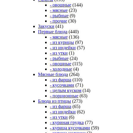
- овощные
(144)
- мясные
(23)
- рыбные
(9)
- прочие
(30)
Закуски
(41)
Первые блюда
(440)
- мясные
(136)
- из курицы
(97)
- из индейки
(57)
- из утки
(1)
- рыбные
(24)
- овощные
(115)
- холодные
(4)
Мясные блюда
(264)
- из фарша
(110)
- кусочками
(71)
- целым куском
(14)
- порционные
(63)
Блюда из птицы
(273)
- из фарша
(65)
- из индейки
(62)
- из утки
(6)
- куриная грудка
(77)
- курица кусочками
(59)