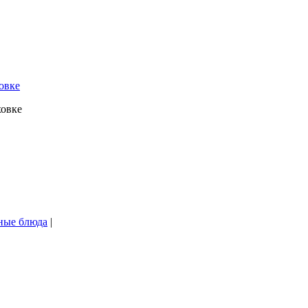
ховке
ные блюда
|