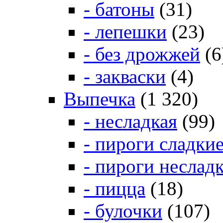
- батоны
(31)
- лепешки
(23)
- без дрожжей
(6
- закваски
(4)
Выпечка
(1 320)
- несладкая
(99)
- пироги сладки
- пироги неслад
- пицца
(18)
- булочки
(107)