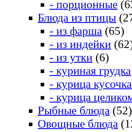
- порционные
(6
Блюда из птицы
(2
- из фарша
(65)
- из индейки
(62
- из утки
(6)
- куриная грудка
- курица кусочк
- курица целико
Рыбные блюда
(52)
Овощные блюда
(1