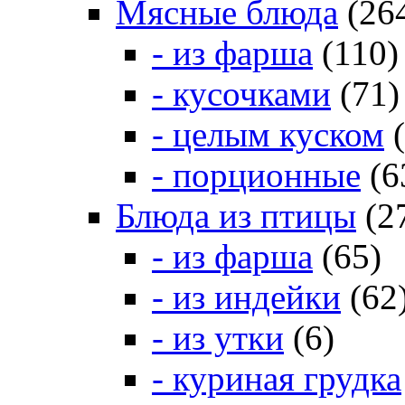
Мясные блюда
(26
- из фарша
(110)
- кусочками
(71)
- целым куском
(
- порционные
(6
Блюда из птицы
(2
- из фарша
(65)
- из индейки
(62
- из утки
(6)
- куриная грудка