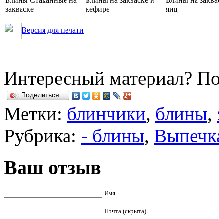
Блины Стаканные на
Блины на закваске и
Блины на заква
закваске
кефире
яиц
Версия для печати
Интересный материал? По
Поделиться…
Метки:
блинчики
,
блины
,
Рубрика:
- блины
,
Выпечк
Ваш отзыв
Имя
Почта (скрыта)