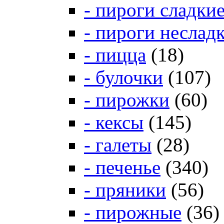
- пироги сладки
- пироги неслад
- пицца
(18)
- булочки
(107)
- пирожки
(60)
- кексы
(145)
- галеты
(28)
- печенье
(340)
- пряники
(56)
- пирожные
(36)