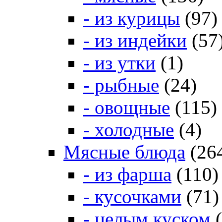
- из курицы
(97)
- из индейки
(57
- из утки
(1)
- рыбные
(24)
- овощные
(115)
- холодные
(4)
Мясные блюда
(26
- из фарша
(110)
- кусочками
(71)
- целым куском
(