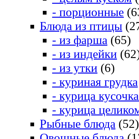
- порционные
(6
Блюда из птицы
(2
- из фарша
(65)
- из индейки
(62
- из утки
(6)
- куриная грудка
- курица кусочк
- курица целико
Рыбные блюда
(52)
Овощные блюда
(1