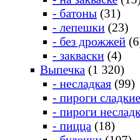
- батоны
(31)
- лепешки
(23)
- без дрожжей
(6
- закваски
(4)
Выпечка
(1 320)
- несладкая
(99)
- пироги сладки
- пироги неслад
- пицца
(18)
- булочки
(107)