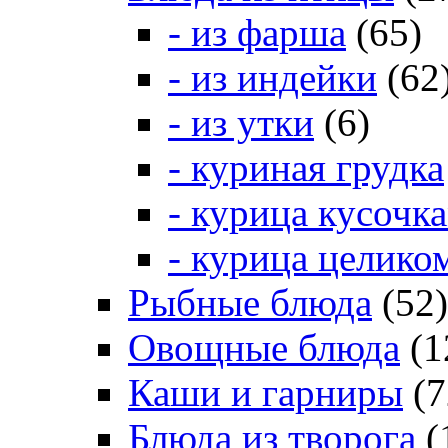
- из фарша
(65)
- из индейки
(62
- из утки
(6)
- куриная грудка
- курица кусочк
- курица целико
Рыбные блюда
(52)
Овощные блюда
(1
Каши и гарниры
(7
Блюда из творога
(