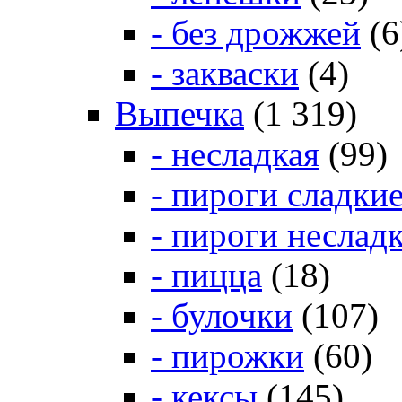
- без дрожжей
(6
- закваски
(4)
Выпечка
(1 319)
- несладкая
(99)
- пироги сладки
- пироги неслад
- пицца
(18)
- булочки
(107)
- пирожки
(60)
- кексы
(145)