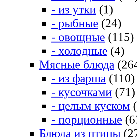
- из утки
(1)
- рыбные
(24)
- овощные
(115)
- холодные
(4)
Мясные блюда
(26
- из фарша
(110)
- кусочками
(71)
- целым куском
(
- порционные
(6
Блюда из птицы
(2