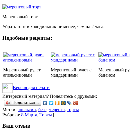
Меренговый торт
Убрать торт в холодильник не менее, чем на 2 часа.
Подобные рецепты:
Меренговый рулет
Меренговый рулет с
Меренговый рул
апельсиновый
мандаринами
бананом
Версия для печати
Интересный материал? Поделитесь с друзьями:
Поделиться…
Метки:
апельсин
,
безе
,
меренга
,
торты
Рубрика:
8 Марта
,
Торты
|
Ваш отзыв