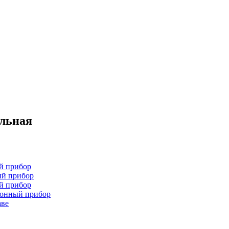
ельная
й прибор
ый прибор
й прибор
хонный прибор
аве