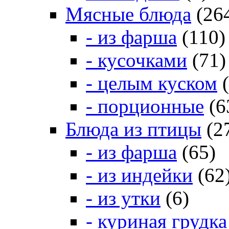
Мясные блюда
(26
- из фарша
(110)
- кусочками
(71)
- целым куском
(
- порционные
(6
Блюда из птицы
(2
- из фарша
(65)
- из индейки
(62
- из утки
(6)
- куриная грудка