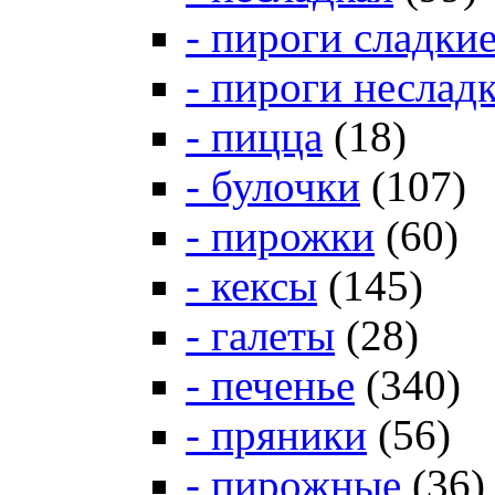
- пироги сладки
- пироги неслад
- пицца
(18)
- булочки
(107)
- пирожки
(60)
- кексы
(145)
- галеты
(28)
- печенье
(340)
- пряники
(56)
- пирожные
(36)