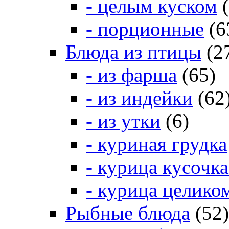
- целым куском
(
- порционные
(6
Блюда из птицы
(2
- из фарша
(65)
- из индейки
(62
- из утки
(6)
- куриная грудка
- курица кусочк
- курица целико
Рыбные блюда
(52)