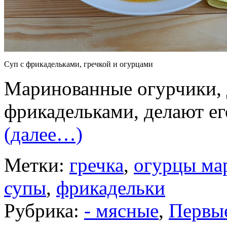
Суп с фрикадельками, гречкой и огурцами
Маринованные огурчики, 
фрикадельками, делают е
(далее…)
Метки:
гречка
,
огурцы ма
супы
,
фрикадельки
Рубрика:
- мясные
,
Первы