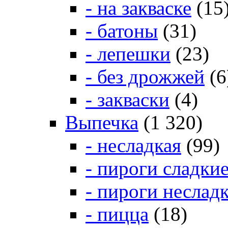
- на закваске
(15
- батоны
(31)
- лепешки
(23)
- без дрожжей
(6
- закваски
(4)
Выпечка
(1 320)
- несладкая
(99)
- пироги сладки
- пироги неслад
- пицца
(18)