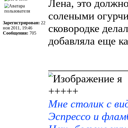
Лена, это должно
солеными огурчик
Зарегистрирован:
22
сковородке делал
ноя 2011, 19:46
Сообщения:
705
добавляла еще к
______________
я
+++++
Мне столик с ви
Эспрессо и фламб