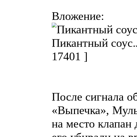
Вложение:
Пикантный соус.
17401 ]
После сигнала о
«Выпечка», Муль
на место клапан 
его убирали на в