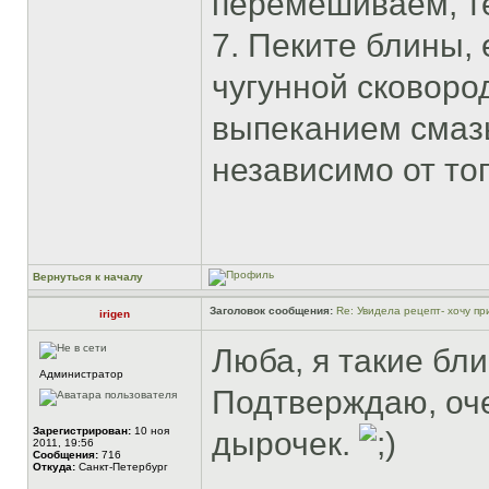
перемешиваем, те
7. Пеките блины, 
чугунной сковород
выпеканием смазы
независимо от тог
Вернуться к началу
Заголовок сообщения:
Re: Увидела рецепт- хочу при
irigen
Люба, я такие бли
Администратор
Подтверждаю, оч
Зарегистрирован:
10 ноя
дырочек.
2011, 19:56
Сообщения:
716
Откуда:
Санкт-Петербург