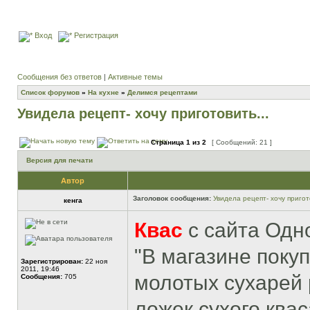
Вход
Регистрация
Сообщения без ответов
|
Активные темы
Список форумов
»
На кухне
»
Делимся рецептами
Увидела рецепт- хочу приготовить...
Страница
1
из
2
[ Сообщений: 21 ]
Версия для печати
Автор
Заголовок сообщения:
Увидела рецепт- хочу пригото
кенга
Квас
с сайта Одн
"В магазине покуп
Зарегистрирован:
22 ноя
2011, 19:46
молотых сухарей 
Сообщения:
705
ложек сухого квас