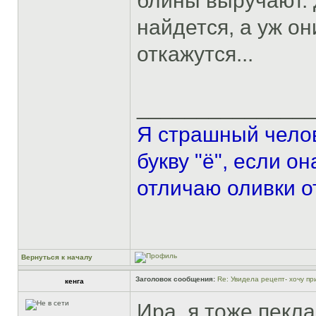
блины выручают. 
найдется, а уж он
откажутся...
______________
Я страшный челов
букву "ё", если о
отличаю оливки о
Вернуться к началу
Заголовок сообщения:
Re: Увидела рецепт- хочу при
кенга
Ира, я тоже пекла