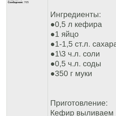
Сообщения:
705
Ингредиенты:
●0,5 л кефира
●1 яйцо
●1-1,5 ст.л. сахар
●1\3 ч.л. соли
●0,5 ч.л. соды
●350 г муки
Приготовление:
Кефир выливаем в