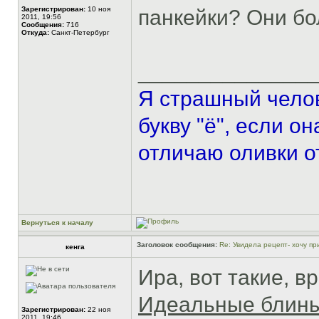
Зарегистрирован:
10 ноя
панкейки? Они бо
2011, 19:56
Сообщения:
716
Откуда:
Санкт-Петербург
______________
Я страшный челов
букву "ё", если о
отличаю оливки о
Вернуться к началу
Заголовок сообщения:
Re: Увидела рецепт- хочу при
кенга
Ира, вот такие, в
Идеальные блин
Зарегистрирован:
22 ноя
2011, 19:46