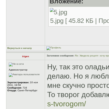
Вложение:
5.jpg [ 45.82 КБ | П
Вернуться к началу
Заголовок сообщения:
Re: Увидела рецепт- хочу при
irigen
Ну, так это оладь
Администратор
делаю. Но я любл
Зарегистрирован:
10 ноя
мне скучно просто
2011, 19:56
Сообщения:
716
Откуда:
Санкт-Петербург
То творог добав
s-tvorogom/