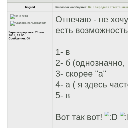
lingrod
Заголовок сообщения:
Re: Очередная аттестация п
Отвечаю - не хоч
есть возможность 
Зарегистрирован:
28 ноя
2011, 19:05
Сообщения:
60
1- в
2- б (однозначно,
3- скорее "а"
4- а ( я здесь ча
5- в
Вот так вот!