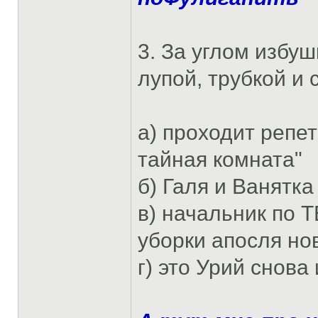
3. За углом избу
лупой, трубкой и 
а) проходит репе
тайная комната"
б) Галя и Ванятк
в) начальник по 
уборки апосля но
г) это Урий снова