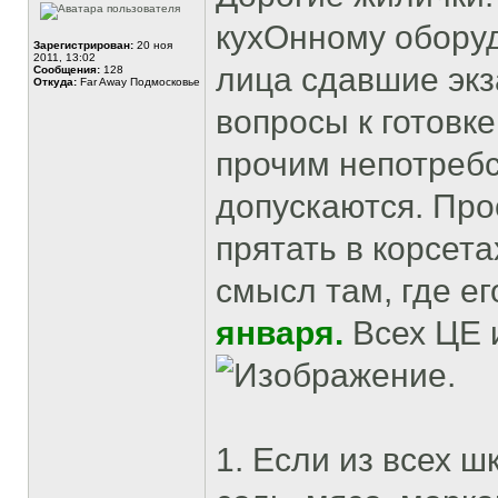
кухОнному обору
Зарегистрирован:
20 ноя
2011, 13:02
лица сдавшие экз
Сообщения:
128
Откуда:
Far Away Подмосковье
вопросы к готовк
прочим непотреб
допускаются. Про
прятать в корсета
смысл там, где ег
января.
Всех ЦЕ 
.
1. Если из всех 