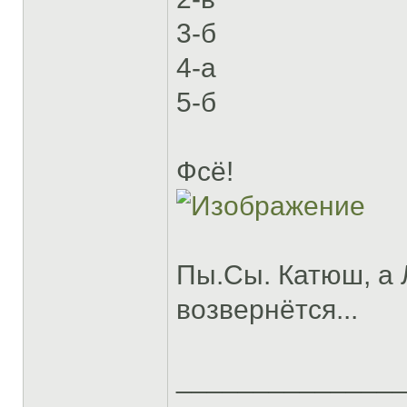
3-б
4-а
5-б
Фсё!
Пы.Сы. Катюш, а 
возвернётся...
______________