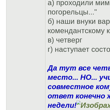
а) проходили мим
погорельцы..."
б) наши внуки ва
комендантскому 
в) четверг
г) наступает сост
Да тут все че
место... НО... 
совместное ком
ответ конечно 
недели!