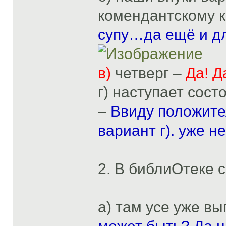
комендантскому к
супу…да ещё и дл
в)
четверг –
Да! Д
г) наступает сост
–
Ввиду положител
вариант г). уже н
2. В библиОтеке с
а) там усе уже в