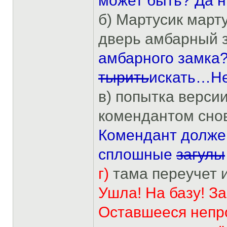
может быть? Да н
б) Мартусик март
дверь амбарный 
амбарного замка? 
тырить
искать…Не.
в) попытка версии
комендантом сно
Комендант должен
сплошные
загулы
г)
тама переучет и
Ушла! На базу! З
Оставшееся непр