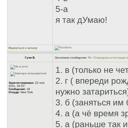
5-а
я так дУмаю!
Вернуться к началу
Гуля В.
Заголовок сообщения:
Re: Очередная аттестация п
1. в (только не че
2. г ( впереди ро
Зарегистрирован:
22 ноя
2011, 20:23
нужно затариться
Сообщения:
18
Откуда:
New York
3. б (заняться им
4. а (а чё время з
5. а (раньше так и