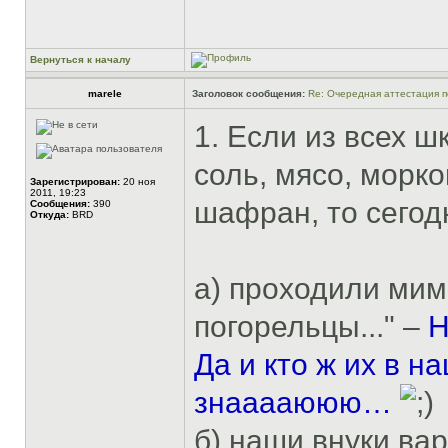
Вернуться к началу
marele
Заголовок сообщения:
Re: Очередная аттестация п
1. Если из всех 
соль, мясо, морк
Зарегистрирован:
20 ноя
2011, 19:23
шафран, то сегод
Сообщения:
390
Откуда:
BRD
а) проходили мим
погорельцы..." –
Н
Да и кто ж их в н
знааааююю…
б) наши внуки ва