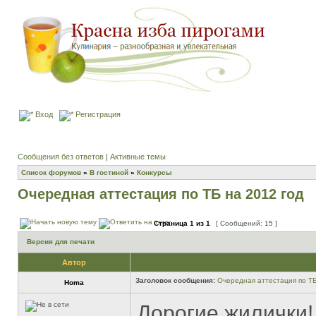
Вход
Регистрация
Сообщения без ответов
|
Активные темы
Список форумов
»
В гостиной
»
Конкурсы
Очередная аттестация по ТБ на 2012 год
Страница
1
из
1
[ Сообщений: 15 ]
Версия для печати
Автор
Заголовок сообщения:
Очередная аттестация по ТБ
Homa
Дорогие жилички!