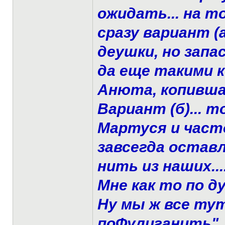
ожидать... на 
сразу вариант (
деушки, но запа
да еще такими к
Анюта, копившая
Вариант (б)... т
Мартуся и част
завсегда остав
нить из наших...
Мне как то по ду
Ну мы ж все ту
поФулиганить"