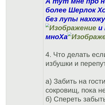
А тут мне про н
более Шерлок Хо
без лупы нахож
и 
мноХа
4. Что делать ес
избушки и перепу
а) Забить на гос
сокровищ, пока н
б) Спереть забыт