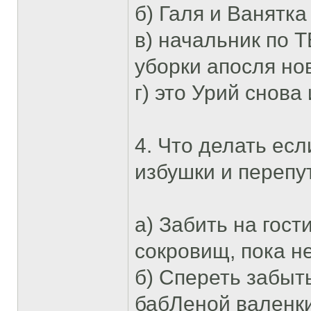
б) Галя и Ванятк
в) начальник по 
уборки апосля но
г) это Урий снова
4. Что делать ес
избушки и перепу
а) Забить на гос
сокровищ, пока н
б) Спереть забыт
бабЛеной валенки