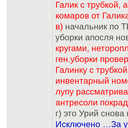
Галик с трубкой, 
комаров от Галик
в)
начальник по Т
уборки апосля но
кругами, нетороп
ген.уборки провер
Галинку с трубкой
инвентарный номе
лупу рассматриват
антресоли покра
г) это Урий снова
Исключено …За у