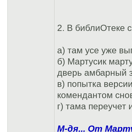
2. В библиОтеке с
а) там усе уже в
б) Мартусик март
дверь амбарный 
в) попытка версии
комендантом снов
г) тама переучет 
М-дя... От Март