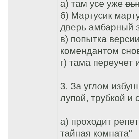
а) там усе уже
вы
б) Мартусик март
дверь амбарный 
в) попытка версии
комендантом снов
г) тама переучет 
3. За углом избу
лупой, трубкой и 
а) проходит репе
тайная комната"