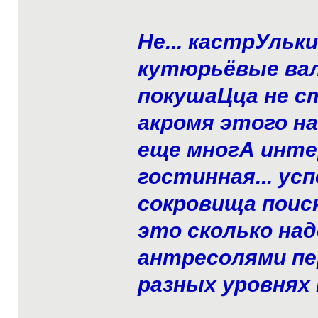
Не... кастрУль
кутюрьёвые вал
покушаЦца не с
акромя этого н
еще многА интер
гостинная... ус
сокровища поиск
это сколько на
антресолями пер
разных уровнях