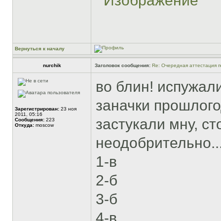
Вернуться к началу
nurchik
Заголовок сообщения:
Re: Очередная аттестация п
во блин! испужал
заначки прошлого
Зарегистрирован:
23 ноя
2011, 05:16
застукали мну, ст
Сообщения:
223
Откуда:
moscow
неодобрительно..
1-в
2-б
3-б
4-в