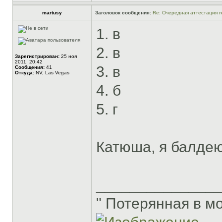
martusy
Заголовок сообщения:
Re: Очередная аттестация п
1. в
2. в
Зарегистрирован:
25 ноя
2011, 20:42
3. в
Сообщения:
41
Откуда:
NV, Las Vegas
4. б
5. г
Катюша, я балде
______________
" Потерянная в м