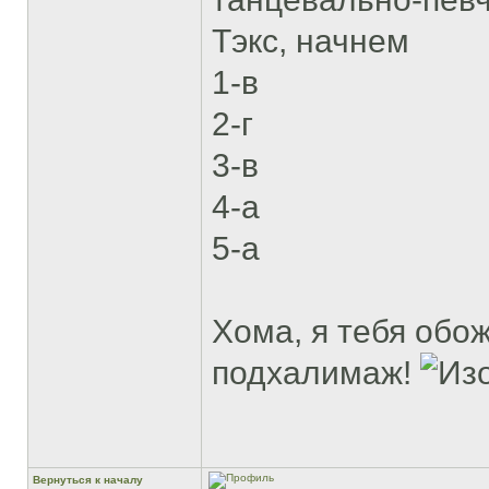
Тэкс, начнем
1-в
2-г
3-в
4-а
5-а
Хома, я тебя обож
подхалимаж!
Вернуться к началу