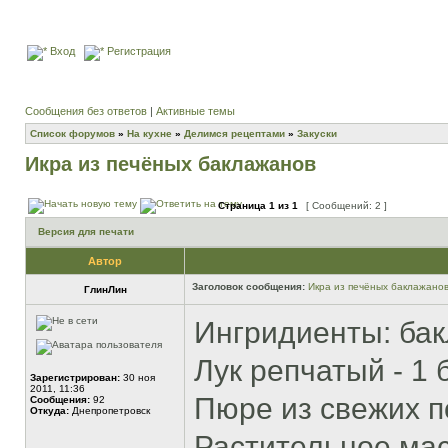
Вход
Регистрация
Сообщения без ответов
|
Активные темы
Список форумов
»
На кухне
»
Делимся рецептами
»
Закуски
Икра из печёных баклажанов
Страница
1
из
1
[ Сообщений: 2 ]
Версия для печати
Автор
Заголовок сообщения:
Икра из печёных баклажано
ГлинЛин
Ингридиенты: бак
Лук репчатый - 1
Зарегистрирован:
30 ноя
2011, 11:36
Пюре из свежих п
Сообщения:
92
Откуда:
Днепропетровск
Растительное масл