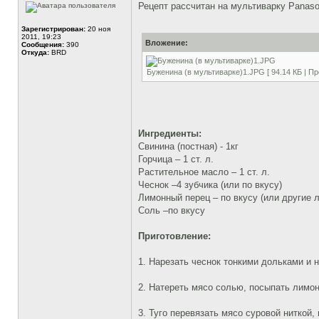
Рецепт рассчитан на мультиварку Рanason
Зарегистрирован:
20 ноя
2011, 19:23
Вложение:
Сообщения:
390
Откуда:
BRD
Буженина (в мультиварке)1.JPG [ 94.14 КБ | Пр
Ингредиенты:
Свинина (постная) - 1кг
Горчица – 1 ст. л.
Растительное масло – 1 ст. л.
Чеснок –4 зубчика (или по вкусу)
Лимонный перец – по вкусу (или другие 
Соль –по вкусу
Приготовление:
1. Нарезать чеснок тонкими дольками и 
2. Натереть мясо солью, посыпать лимо
3. Туго перевязать мясо суровой ниткой,