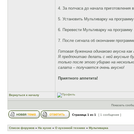
4. За полчаса до начала приготовления 
5. Установить Мультиварку на программу
6. Перевести Мультиварку на программу
7. После сигнала об окончании программ
Готовая буженина одинаково вкусна как 
Я предпочитаю делать с ней вкусные б
только после этого убираю на нескольк
салата – получается очень вкусно!
Приятного аппетита!
Вернуться к началу
Показать сообщ
Страница
1
из
1
[ 1 сообщение ]
Список форумов
»
На кухне
»
О кухонной технике
»
Мультиварка