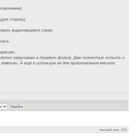
отовлением).
ждую сторону).
оливать выделившимся соком.
часа.
красиво.
 плотно закручиваю в пищевую фольгу. Даю полностью остыть и
е ломтики. А ещё я использую её для приготовления мясного
Часовой пояс: UTC