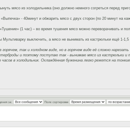
вынуть мясо из холодильника (оно должно немного согреться перед приг
 «Выпечка» - 40минут и обжарить мясо с двух сторон (по 20 минут на ка
 «Тушение» (1 час) – во время тушения мясо можно переворачивать и п
ы Мультиварку выключить, а мясо не вынимать из кастрюльки ещё 1-1,5 
в горячем, так и холодном виде, но в горячем виде её сложно нарезать 
утерброды и поэтому поступаю так - вынимаю мясо из кастрюльки и
о часов в холодильник. Охлаждённая буженина легко режется на тонки
ения за:
Поле сортировки