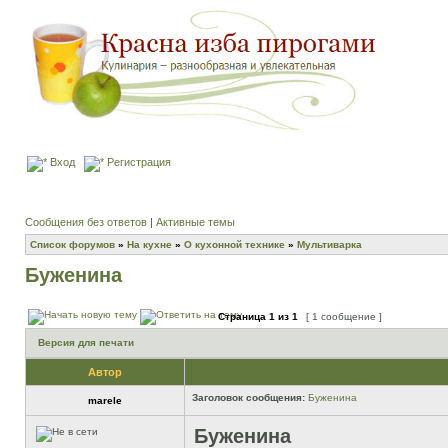
Вход
Регистрация
Сообщения без ответов
|
Активные темы
Список форумов
»
На кухне
»
О кухонной технике
»
Мультиварка
Буженина
Страница
1
из
1
[ 1 сообщение ]
Версия для печати
Автор
Заголовок сообщения:
Буженина
marele
Буженина