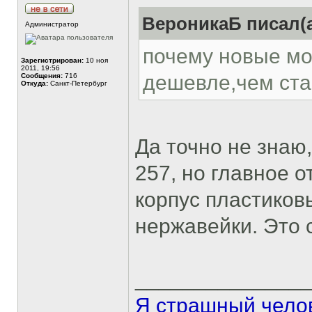
ВероникаБ писал(а
Администратор
почему новые мо
Зарегистрирован:
10 ноя
2011, 19:56
дешевле,чем ста
Сообщения:
716
Откуда:
Санкт-Петербург
Да точно не знаю,
257, но главное о
корпус пластиков
нержавейки. Это 
______________
Я страшный челов