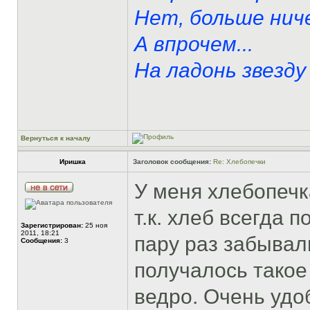
Нет, больше ниче
А впрочем...
На ладонь звезду 
Вернуться к началу
Иришка
Заголовок сообщения:
Re: Хлебопечки
У меня хлебопечк
т.к. хлеб всегда 
Зарегистрирован:
25 ноя
2011, 18:21
пару раз забывали
Сообщения:
3
получалось тако
ведро. Очень удоб