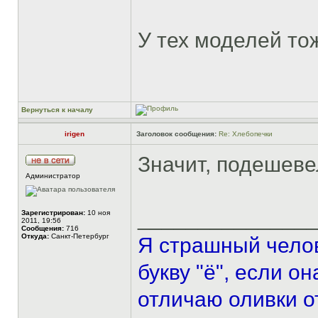
У тех моделей то
Вернуться к началу
irigen
Заголовок сообщения:
Re: Хлебопечки
Значит, подешев
Администратор
______________
Зарегистрирован:
10 ноя
2011, 19:56
Сообщения:
716
Откуда:
Санкт-Петербург
Я страшный челов
букву "ё", если о
отличаю оливки о