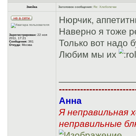
Змейка
Заголовок сообщения:
Re: Хлебопечки
Нюрчик, аппетитн
Наверно я тоже р
Зарегистрирован:
22 ноя
2011, 17:21
Только вот надо б
Сообщения:
361
Откуда:
Москва
Любим мы их
______________
-------------------------
Анна
Я неправильная 
неправильные бл