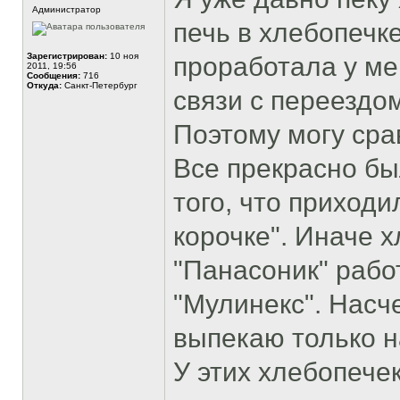
Администратор
печь в хлебопечк
Зарегистрирован:
10 ноя
проработала у мен
2011, 19:56
Сообщения:
716
Откуда:
Санкт-Петербург
связи с переездо
Поэтому могу сра
Все прекрасно бы
того, что приходи
корочке". Иначе 
"Панасоник" работ
"Мулинекс". Насче
выпекаю только н
У этих хлебопече