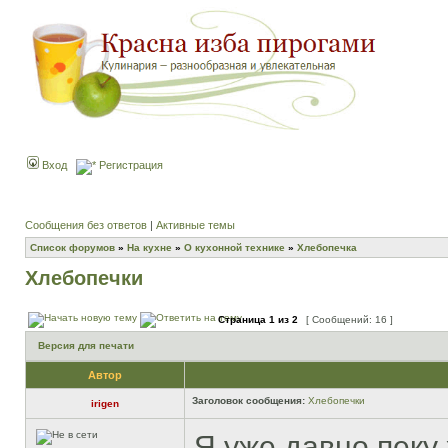
Вход
Регистрация
Сообщения без ответов
|
Активные темы
Список форумов
»
На кухне
»
О кухонной технике
»
Хлебопечка
Хлебопечки
Страница
1
из
2
[ Сообщений: 16 ]
Версия для печати
Автор
Заголовок сообщения:
Хлебопечки
irigen
Я уже давно пеку