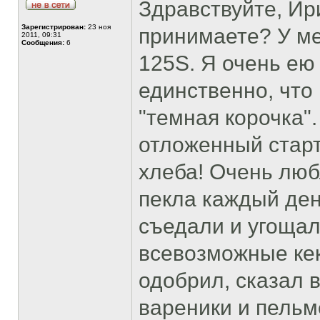
Здравствуйте, Ир
Зарегистрирован:
23 ноя
принимаете? У ме
2011, 09:31
Сообщения:
6
125S. Я очень ею
единственно, что
"темная корочка"
отложенный старт
хлеба! Очень люб
пекла каждый ден
съедали и угощал
всевозможные кек
одобрил, сказал в
вареники и пельм