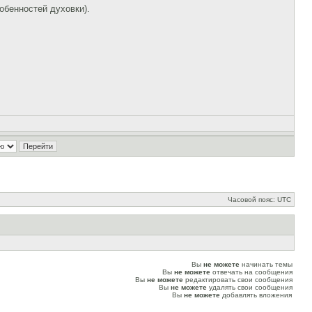
собенностей духовки).
Часовой пояс: UTC
Вы
не можете
начинать темы
Вы
не можете
отвечать на сообщения
Вы
не можете
редактировать свои сообщения
Вы
не можете
удалять свои сообщения
Вы
не можете
добавлять вложения