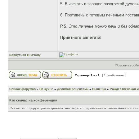
5. Выпекать в заранее разогретой духовк
6. Противень с готовым печеньем постав
P.S.
Это печенье можно печь и без обла
Приятного аппетита!
Вернуться к началу
Показать сообщ
Страница
1
из
1
[ 1 сообщение ]
Список форумов
»
На кухне
»
Делимся рецептами
»
Выпечка
»
Рождественская и
Кто сейчас на конференции
Сейчас этот форум просматривают: нет зарегистрированных пользователей и гости: