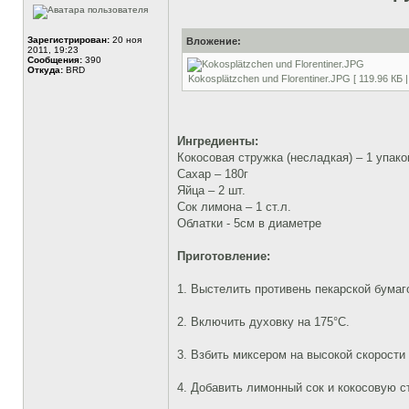
Зарегистрирован:
20 ноя
Вложение:
2011, 19:23
Сообщения:
390
Откуда:
BRD
Kokosplätzchen und Florentiner.JPG [ 119.96 КБ 
Ингредиенты:
Кокосовая стружка (несладкая) – 1 упаков
Сахар – 180г
Яйца – 2 шт.
Сок лимона – 1 ст.л.
Облатки - 5см в диаметре
Приготовление:
1. Выстелить противень пекарской бумаг
2. Включить духовку на 175°C.
3. Взбить миксером на высокой скорости 
4. Добавить лимонный сок и кокосовую 