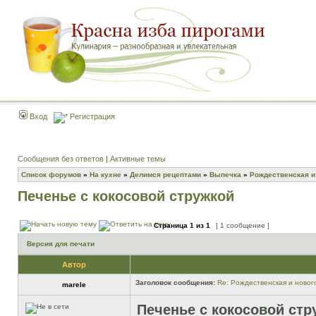
Вход
Регистрация
Сообщения без ответов
|
Активные темы
Список форумов
»
На кухне
»
Делимся рецептами
»
Выпечка
»
Рождественская и
Печенье с кокосовой стружкой
Страница
1
из
1
[ 1 сообщение ]
Версия для печати
Автор
Заголовок сообщения:
Re: Рождественская и новог
marele
Печенье с кокосовой стр