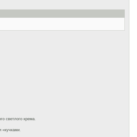
ого светлого крема.
и «кучками.