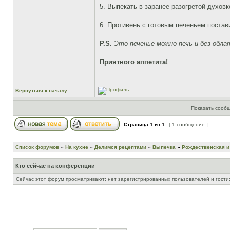
5. Выпекать в заранее разогретой духовк
6. Противень с готовым печеньем постав
P.S.
Это печенье можно печь и без обла
Приятного аппетита!
Вернуться к началу
Показать сообщ
Страница
1
из
1
[ 1 сообщение ]
Список форумов
»
На кухне
»
Делимся рецептами
»
Выпечка
»
Рождественская и
Кто сейчас на конференции
Сейчас этот форум просматривают: нет зарегистрированных пользователей и гости: