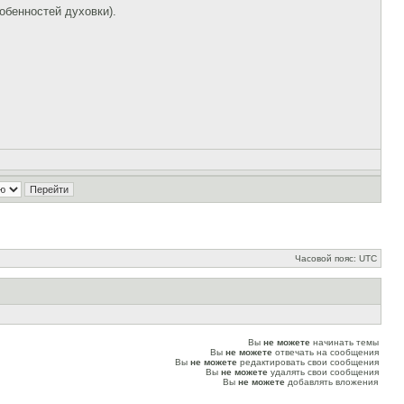
собенностей духовки).
Часовой пояс: UTC
Вы
не можете
начинать темы
Вы
не можете
отвечать на сообщения
Вы
не можете
редактировать свои сообщения
Вы
не можете
удалять свои сообщения
Вы
не можете
добавлять вложения