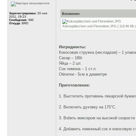
Зарегистрирован:
20 ноя
Вложение:
2011, 19:23
Сообщения:
390
Откуда:
BRD
Kokosplätzchen und Florentiner.JPG [ 119.96 КБ 
Ингредиенты:
Кокосовая стружка (несладкая) – 1 упаков
Сахар – 180г
Яйца – 2 шт.
Сок лимона – 1 ст.л.
Облатки - 5см в диаметре
Приготовление:
1. Выстелить противень пекарской бумаг
2. Включить духовку на 175°C.
3. Взбить миксером на высокой скорости 
4. Добавить лимонный сок и кокосовую 