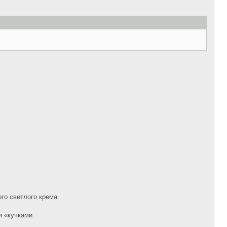
ого светлого крема.
и «кучками.