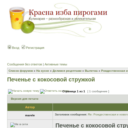
Вход
Регистрация
Сообщения без ответов
|
Активные темы
Список форумов
»
На кухне
»
Делимся рецептами
»
Выпечка
»
Рождественская и
Печенье с кокосовой стружкой
Страница
1
из
1
[ 1 сообщение ]
Версия для печати
Автор
Заголовок сообщения:
Re: Рождественская и новог
marele
Печенье с кокосовой стр