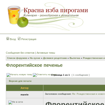
Вход
Регистрация
Сообщения без ответов
|
Активные темы
Список форумов
»
На кухне
»
Делимся рецептами
»
Выпечка
»
Рождественская и
Флорентийское печенье
Страница
1
из
1
[ 1 сообщение ]
Версия для печати
Автор
Заголовок сообщения:
Re: Рождественская и новог
marele
Флорентийское п