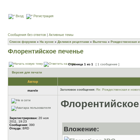
Вход
Регистрация
Сообщения без ответов
|
Активные темы
Список форумов
»
На кухне
»
Делимся рецептами
»
Выпечка
»
Рождественская и
Флорентийское печенье
Страница
1
из
1
[ 1 сообщение ]
Версия для печати
Автор
Заголовок сообщения:
Re: Рождественская и новог
marele
Флорентийское п
Зарегистрирован:
20 ноя
2011, 19:23
Сообщения:
390
Вложение:
Откуда:
BRD