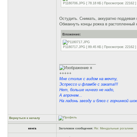
P1180706.JPG [ 78.18 КБ | Просмотров: 22162 ]
Остудить. Снимать, аккуратно поддевая 
Обмакнуть концы рожка в растопленный 
Вложение:
P1180717.JPG [ 89.45 КБ | Просмотров: 22162 ]
_________________
я
+++++
Мне столик с видом на мечту,
Эспрессо и фламбе с заката!!!
Нет, больше ничего не надо,
А впрочем...
На ладонь звезду и блюз с горчинкой шок
Вернуться к началу
кенга
Заголовок сообщения:
Re: Миндальные рогалики