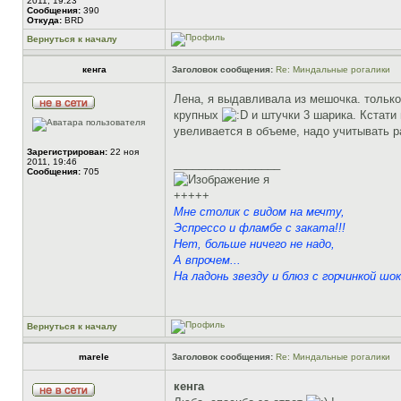
2011, 19:23
Сообщения:
390
Откуда:
BRD
Вернуться к началу
кенга
Заголовок сообщения:
Re: Миндальные рогалики
Лена, я выдавливала из мешочка. только 
крупных
и штучки 3 шарика. Кстати 
увеливается в объеме, надо учитывать р
Зарегистрирован:
22 ноя
2011, 19:46
_________________
Сообщения:
705
я
+++++
Мне столик с видом на мечту,
Эспрессо и фламбе с заката!!!
Нет, больше ничего не надо,
А впрочем...
На ладонь звезду и блюз с горчинкой шок
Вернуться к началу
marele
Заголовок сообщения:
Re: Миндальные рогалики
кенга