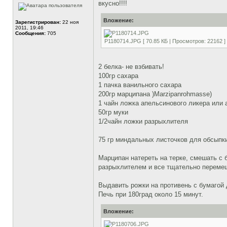
вкусно!!!!
Вложение:
Зарегистрирован:
22 ноя
2011, 19:46
Сообщения:
705
P1180714.JPG [ 70.85 КБ | Просмотров: 22162 ]
2 белка- не взбивать!
100гр сахара
1 пачка ванильного сахара
200гр марципана )Marzipanrohmasse)
1 чайн ложка апельсинового ликера или 
50гр муки
1/2чайн ложки разрыхлителя
75 гр миндальных листочков для обсыпк
Марципан натереть на терке, смешать с 
разрыхлителем и все тщательно перемеш
Выдавить рожки на противень с бумагой
Печь при 180град около 15 минут.
Вложение: