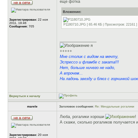
еще фотка
Вложение:
Зарегистрирован:
22 ноя
2011, 19:46
P1180710.JPG [ 65.46 КБ | Просмотров: 22161 ]
Сообщения:
705
_________________
я
+++++
Мне столик с видом на мечту,
Эспрессо и фламбе с заката!!!
Нет, больше ничего не надо,
А впрочем...
На ладонь звезду и блюз с горчинкой шок
Вернуться к началу
marele
Заголовок сообщения:
Re: Миндальные рогалики
Люба, рогалики хороши
!
А скажи, сколько рогаликов получается 
Зарегистрирован:
20 ноя