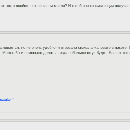
том тесте вообще нет ни капли масла? И какой оно консистенции получа
авливается, но не очень удобно- я отрезала сначала маловато в пакете
 Можно бы и поменьше делать- тогда побольше штук будет. Расчет теста
олада!!!