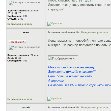
Люба, спасибо за ответ
!
Любаша, я ещё хочу спросить тебя - в э
с трудом?
Зарегистрирован:
20 ноя
2011, 19:23
Сообщения:
390
Откуда:
BRD
Вернуться к началу
кенга
Заголовок сообщения:
Re: Миндальные рогалики
Лена, масла нет, попробуй, неплохо выд
быстрее. Но размер получился побольше.
_________________
Зарегистрирован:
22 ноя
2011, 19:46
я
Сообщения:
705
+++++
Мне столик с видом на мечту,
Эспрессо и фламбе с заката!!!
Нет, больше ничего не надо,
А впрочем...
На ладонь звезду и блюз с горчинкой шок
Вернуться к началу
marele
Заголовок сообщения:
Re: Миндальные рогалики