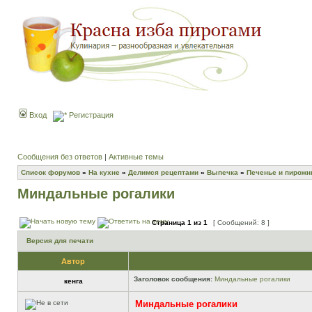
Вход
Регистрация
Сообщения без ответов
|
Активные темы
Список форумов
»
На кухне
»
Делимся рецептами
»
Выпечка
»
Печенье и пирож
Миндальные рогалики
Страница
1
из
1
[ Сообщений: 8 ]
Версия для печати
Автор
Заголовок сообщения:
Миндальные рогалики
кенга
Миндальные рогалики