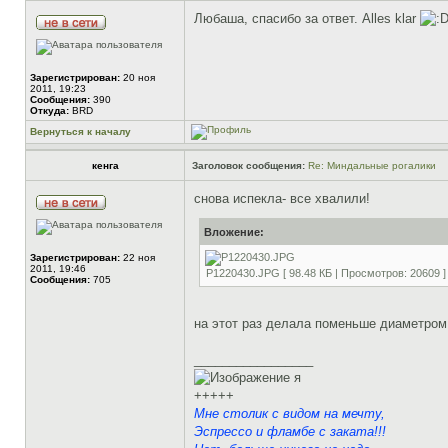
Любаша, спасибо за ответ. Alles klar
Зарегистрирован:
20 ноя
2011, 19:23
Сообщения:
390
Откуда:
BRD
Вернуться к началу
кенга
Заголовок сообщения:
Re: Миндальные рогалики
снова испекла- все хвалили!
Вложение:
Зарегистрирован:
22 ноя
2011, 19:46
P1220430.JPG [ 98.48 КБ | Просмотров: 20609 ]
Сообщения:
705
на этот раз делала поменьше диаметром
_________________
я
+++++
Мне столик с видом на мечту,
Эспрессо и фламбе с заката!!!