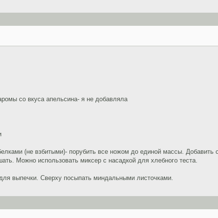
аромы со вкуса апельсина- я не добавляла
и
белками (не взбитыми)- порубить все ножом до единой массы. Добавить
ать. Можно использовать миксер с насадкой для хлебного теста.
 для выпечки. Сверху посыпать миндальными листочками.