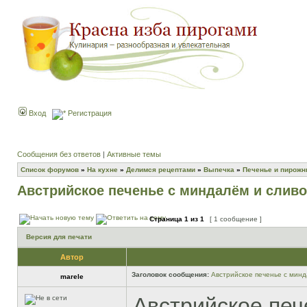
Вход
Регистрация
Сообщения без ответов
|
Активные темы
Список форумов
»
На кухне
»
Делимся рецептами
»
Выпечка
»
Печенье и пирож
Австрийское печенье с миндалём и слив
Страница
1
из
1
[ 1 сообщение ]
Версия для печати
Автор
Заголовок сообщения:
Австрийское печенье с мин
marele
Австрийское печ