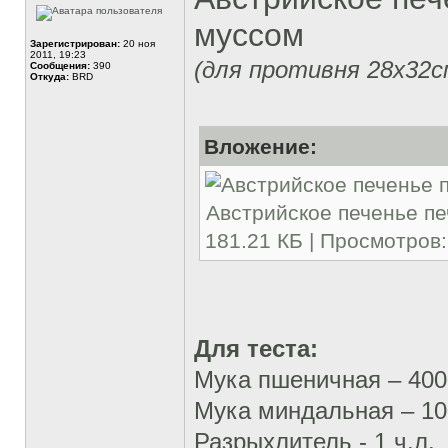
муссом
Зарегистрирован:
20 ноя
2011, 19:23
(для противня 28х32с
Сообщения:
390
Откуда:
BRD
Вложение:
Австрийское печенье пе
181.21 КБ | Просмотров:
Для теста:
Мука пшеничная – 400
Мука миндальная – 10
Разрыхлитель - 1 ч.л.