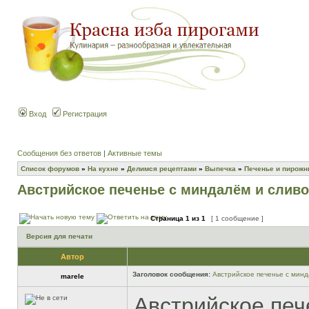
Вход
Регистрация
Сообщения без ответов
|
Активные темы
Список форумов
»
На кухне
»
Делимся рецептами
»
Выпечка
»
Печенье и пирож
Австрийское печенье с миндалём и слив
Страница
1
из
1
[ 1 сообщение ]
Версия для печати
Автор
Заголовок сообщения:
Австрийское печенье с мин
marele
Австрийское печ