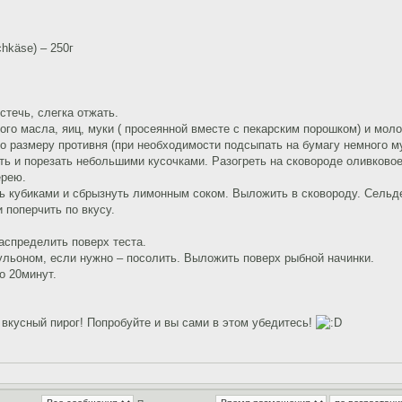
hkäse) – 250г
стечь, слегка отжать.
ного масла, яиц, муки ( просеянной вместе с пекарским порошком) и моло
по размеру противня (при необходимости подсыпать на бумагу немного м
ть и порезать небольшими кусочками. Разогреть на сковороде оливково
ерею.
ь кубиками и сбрызнуть лимонным соком. Выложить в сковороду. Сельде
и поперчить по вкусу.
аспределить поверх теста.
льоном, если нужно – посолить. Выложить поверх рыбной начинки.
о 20минут.
вкусный пирог! Попробуйте и вы сами в этом убедитесь!