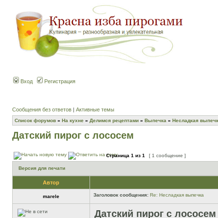
Вход
Регистрация
Сообщения без ответов
|
Активные темы
Список форумов
»
На кухне
»
Делимся рецептами
»
Выпечка
»
Несладкая выпеч
Датский пирог с лососем
Страница
1
из
1
[ 1 сообщение ]
Версия для печати
Автор
Заголовок сообщения:
Re: Несладкая выпечка
marele
Датский пирог с лососем