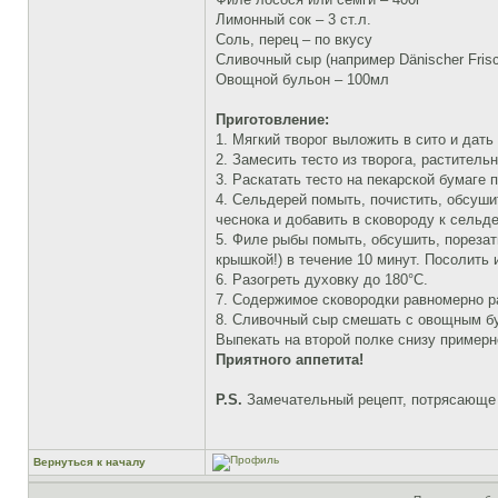
Лимонный сок – 3 ст.л.
Соль, перец – по вкусу
Сливочный сыр (например Dänischer Frisc
Овощной бульон – 100мл
Приготовление:
1. Мягкий творог выложить в сито и дать 
2. Замесить тесто из творога, раститель
3. Раскатать тесто на пекарской бумаге 
4. Сельдерей помыть, почистить, обсуши
чеснока и добавить в сковороду к сельд
5. Филе рыбы помыть, обсушить, порезат
крышкой!) в течение 10 минут. Посолить 
6. Разогреть духовку до 180°C.
7. Содержимое сковородки равномерно р
8. Сливочный сыр смешать с овощным бу
Выпекать на второй полке снизу примерн
Приятного аппетита!
P.S.
Замечательный рецепт, потрясающе 
Вернуться к началу