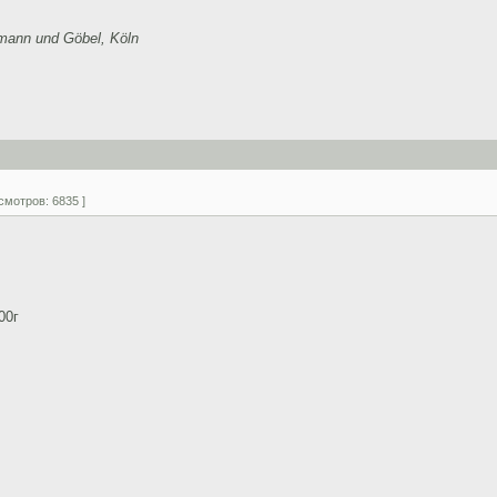
nn und Göbel, Köln
смотров: 6835 ]
00г