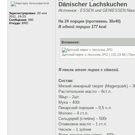
Dänischer Lachskuchen
Источник - ESSEN und GENIESSEN Nauma
Зарегистрирован:
20 ноя
2011, 19:23
Сообщения:
390
На 24 порции (противень 30х40)
Откуда:
BRD
В одной порции 177 kcal
Вложение:
Датский пирог с лососем.JPG [ 132.23 КБ | Про
Я пекла этот пирог с сёмгой.
Состав:
Мягкий нежирный творог (Magerquark) – 3
Растительное масло – 8ст.л.
Яйцо – 2шт.
Мука – 400г
Пекарский порошок – 0,5 ч.л.
Молоко – 4 ст.л.
Сельдерей (стебли) – 500г
Оливковое масло – 1 ст.л.
Чеснок – 1 зубчик
Филе лосося или сёмги – 400г