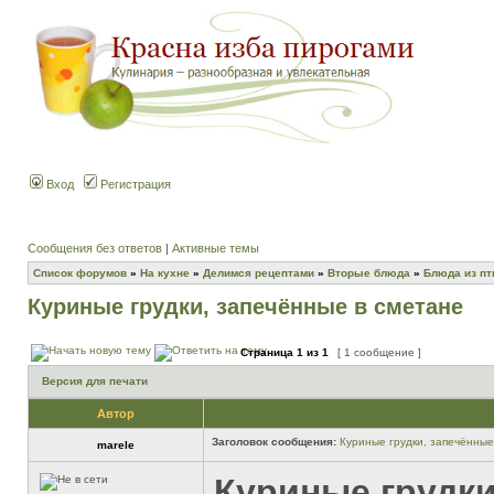
Вход
Регистрация
Сообщения без ответов
|
Активные темы
Список форумов
»
На кухне
»
Делимся рецептами
»
Вторые блюда
»
Блюда из п
Куриные грудки, запечённые в сметане
Страница
1
из
1
[ 1 сообщение ]
Версия для печати
Автор
Заголовок сообщения:
Куриные грудки, запечённые
marele
Куриные грудки