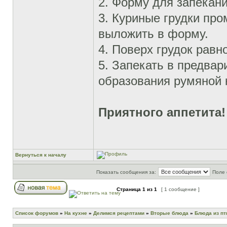
2. Форму для запекан
3. Куриные грудки про
выложить в форму.
4. Поверх грудок рав
5. Запекать в предвар
образования румяной 
Приятного аппетита!
Вернуться к началу
Показать сообщения за:
Поле 
Страница
1
из
1
[ 1 сообщение ]
Список форумов
»
На кухне
»
Делимся рецептами
»
Вторые блюда
»
Блюда из п