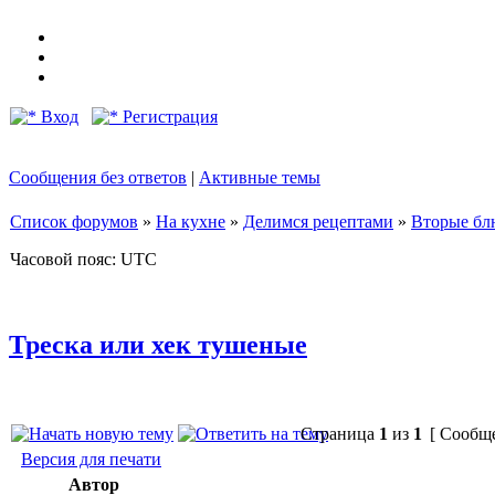
Вход
Регистрация
Сообщения без ответов
|
Активные темы
Список форумов
»
На кухне
»
Делимся рецептами
»
Вторые бл
Часовой пояс: UTC
Треска или хек тушеные
Страница
1
из
1
[ Сообще
Версия для печати
Автор