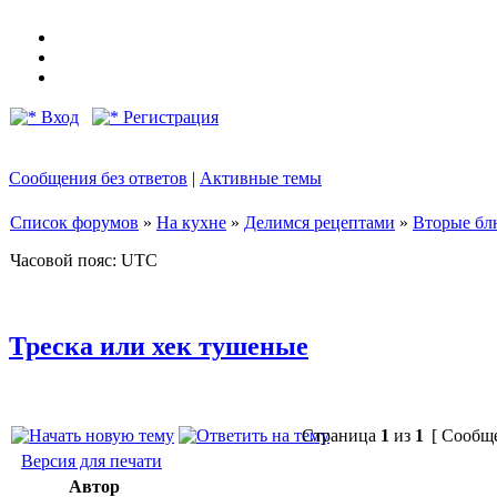
Вход
Регистрация
Сообщения без ответов
|
Активные темы
Список форумов
»
На кухне
»
Делимся рецептами
»
Вторые бл
Часовой пояс: UTC
Треска или хек тушеные
Страница
1
из
1
[ Сообще
Версия для печати
Автор