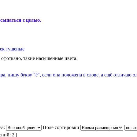
осыпаться с целью.
хек тушеные
е сфоткано, такие насыщенные цвета!
ра, пишу букву "ё", если она положена в слове, а ещё отличаю о
за:
Поле сортировки
ний: 2 ]