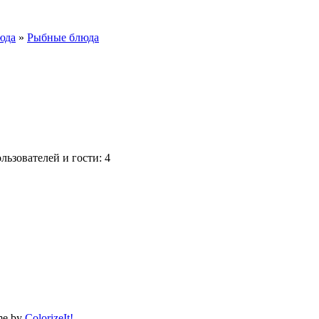
юда
»
Рыбные блюда
ьзователей и гости: 4
me by
ColorizeIt!