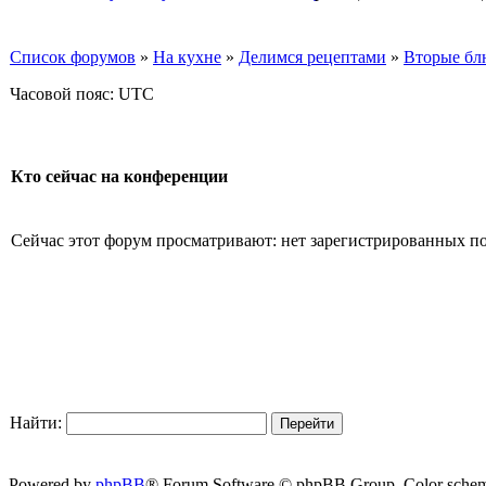
Список форумов
»
На кухне
»
Делимся рецептами
»
Вторые бл
Часовой пояс: UTC
Кто сейчас на конференции
Сейчас этот форум просматривают: нет зарегистрированных пол
Найти:
Powered by
phpBB
® Forum Software © phpBB Group. Color sche