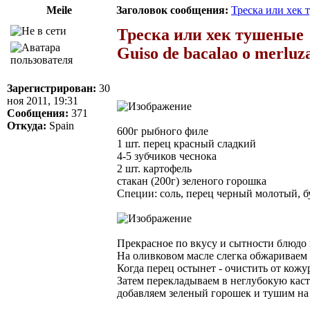
Meile
Заголовок сообщения:
Треска или хек
Треска или хек тушеные
Guiso de bacalao o merluz
Зарегистрирован:
30
ноя 2011, 19:31
Сообщения:
371
Откуда:
Spain
600г рыбного филе
1 шт. перец красный сладкий
4-5 зубчиков чеснока
2 шт. картофель
стакан (200г) зеленого горошка
Специи: соль, перец черный молотый, 
Прекрасное по вкусу и сытности блюдо
На оливковом масле слегка обжариваем 
Когда перец остынет - очистить от кожу
Затем перекладываем в неглубокую каст
добавляем зеленый горошек и тушим на