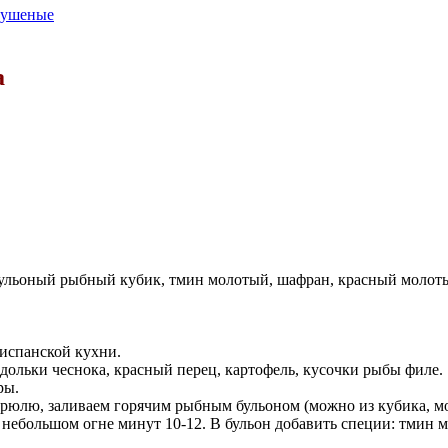
 тушеные
a
бульоный рыбный кубик, тмин молотый, шафран, красный молоты
 испанской кухни.
дольки чеснока, красный перец, картофель, кусочки рыбы филе.
ры.
рюлю, заливаем горячим рыбным бульоном (можно из кубика, мож
 небольшом огне минут 10-12. В бульон добавить специи: тмин 