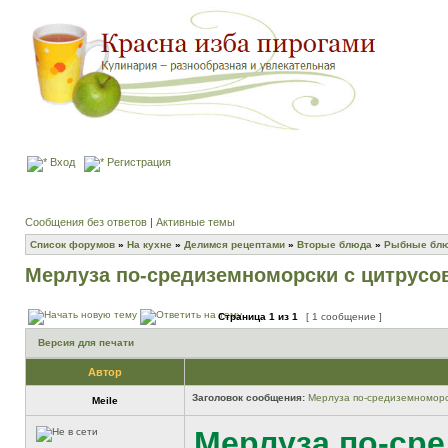
Вход
Регистрация
Сообщения без ответов
|
Активные темы
Список форумов
»
На кухне
»
Делимся рецептами
»
Вторые блюда
»
Рыбные бл
Мерлуза по-средиземноморски с цитрус
Страница
1
из
1
[ 1 сообщение ]
Версия для печати
Автор
Заголовок сообщения:
Мерлуза по-средиземноморс
Meile
Мерлуза по-ср