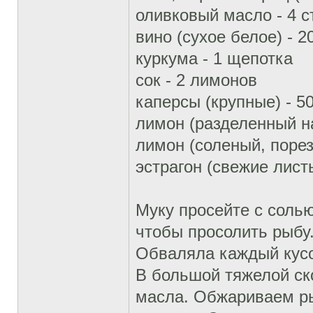
оливковый масло - 4 ст
вино (сухое белое) - 2
куркума - 1 щепотка
сок - 2 лимонов
каперсы (крупные) - 50
лимон (разделенный на
лимон (соленый, порез
эстрагон (свежие листь
Муку просейте с солью
чтобы просолить рыбу.
Обваляла каждый кусо
В большой тяжелой ск
масла. Обжариваем ры