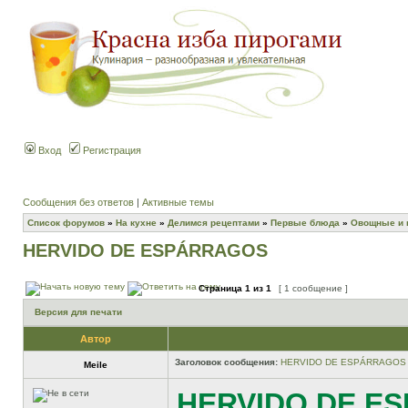
Вход
Регистрация
Сообщения без ответов
|
Активные темы
Список форумов
»
На кухне
»
Делимся рецептами
»
Первые блюда
»
Овощные и 
HERVIDO DE ESPÁRRAGOS
Страница
1
из
1
[ 1 сообщение ]
Версия для печати
Автор
Заголовок сообщения:
HERVIDO DE ESPÁRRAGOS
Meile
HERVIDO DE E