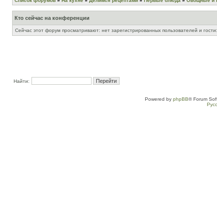
Список форумов
»
На кухне
»
Делимся рецептами
»
Первые блюда
»
Овощные и 
Кто сейчас на конференции
Сейчас этот форум просматривают: нет зарегистрированных пользователей и гости:
Найти:
Powered by
phpBB
® Forum Sof
Рус