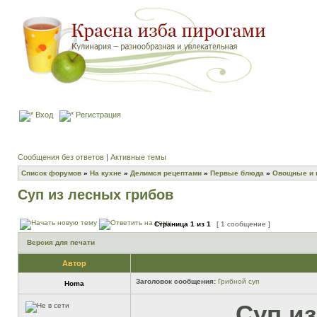
Вход
Регистрация
Сообщения без ответов
|
Активные темы
Список форумов
»
На кухне
»
Делимся рецептами
»
Первые блюда
»
Овощные и 
Суп из лесных грибов
Страница
1
из
1
[ 1 сообщение ]
Версия для печати
Автор
Заголовок сообщения:
Грибной суп
Homa
Суп и