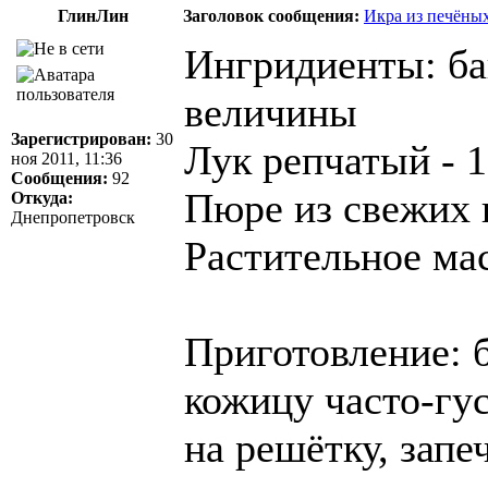
ГлинЛин
Заголовок сообщения:
Икра из печёны
Ингридиенты: ба
величины
Зарегистрирован:
30
Лук репчатый - 
ноя 2011, 11:36
Сообщения:
92
Пюре из свежих 
Откуда:
Днепропетровск
Растительное мас
Приготовление: 
кожицу часто-гус
на решётку, запе