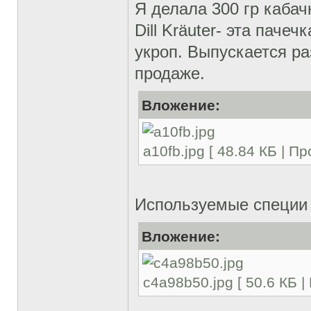
Я делала 300 гр кабачк
Dill Kräuter- эта пачеч
укроп. Выпускается р
продаже.
Вложение:
a10fb.jpg [ 48.84 КБ | П
Используемые специи 
Вложение:
c4a98b50.jpg [ 50.6 КБ 