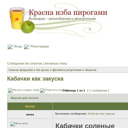
Вход
Регистрация
Сообщения без ответов
|
Активные темы
Список форумов
»
На кухне
»
Делимся рецептами
»
Закуски
Кабачки как закуска
Страница
1
из
1
[ 1 сообщение ]
Версия для печати
Автор
Заголовок сообщения:
Кабачки как закуска
кенга
Кабачки соленые