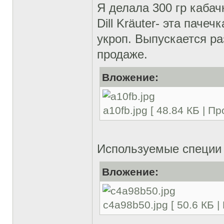
Я делала 300 гр кабачк
Dill Kräuter- эта пачеч
укроп. Выпускается р
продаже.
Вложение:
a10fb.jpg [ 48.84 КБ | П
Используемые специи 
Вложение:
c4a98b50.jpg [ 50.6 КБ 