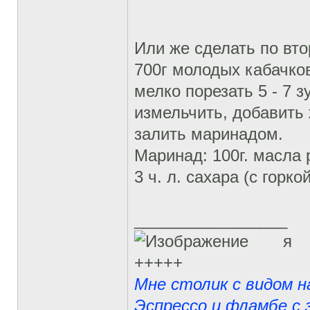
Или же сделать по вто
700г молодых кабачко
мелко порезать 5 - 7 
измельчить, добавить
залить маринадом.
Маринад: 100г. масла ра
3 ч. л. сахара (с горкой
_________________
я
+++++
Мне столик с видом н
Эспрессо и фламбе с з