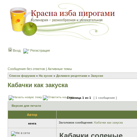
Вход
Регистрация
Сообщения без ответов
|
Активные темы
Список форумов
»
На кухне
»
Делимся рецептами
»
Закуски
Кабачки как закуска
Страница
1
из
1
[ 1 сообщение ]
Версия для печати
Автор
Заголовок сообщения:
Кабачки как закуска
кенга
Кабачки соленые